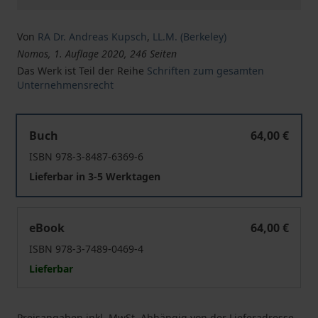
Von
RA Dr. Andreas Kupsch
,
LL.M. (Berkeley)
Nomos, 1. Auflage 2020, 246 Seiten
Das Werk ist Teil der Reihe
Schriften zum gesamten
Unternehmensrecht
Gewinnunabhängige Auszahlungen an Kommanditisten 
Buch
64,00 €
ISBN 978-3-8487-6369-6
Lieferbar in 3-5 Werktagen
Gewinnunabhängige Auszahlungen an Kommanditisten 
eBook
64,00 €
ISBN 978-3-7489-0469-4
Lieferbar
Preisangaben inkl. MwSt. Abhängig von der Lieferadresse