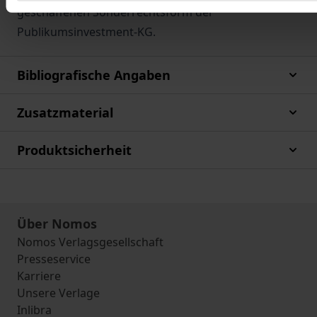
geschaffenen Sonderrechtsform der
Publikumsinvestment-KG.
Bibliografische Angaben
Zusatzmaterial
Produktsicherheit
Über Nomos
Nomos Verlagsgesellschaft
Presseservice
Karriere
Unsere Verlage
Inlibra