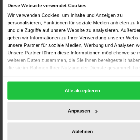
Rechtsprechung insbesondere in jüngerer Zeit
Diese Webseite verwendet Cookies
intensiv beschäftigt. Ausgehend von einer strengen
Wir verwenden Cookies, um Inhalte und Anzeigen zu
Unterscheidung zwischen dem Innenverhältnis zur
personalisieren, Funktionen für soziale Medien anbieten zu 
und die Zugriffe auf unsere Website zu analysieren. Außerd
Gesellschaft einerseits und der Haftung gegenüber
geben wir Informationen zu Ihrer Verwendung unserer Websi
den Gesellschaftsgläubigern im Außenverhältnis
unsere Partner für soziale Medien, Werbung und Analysen we
andererseits untersucht die Arbeit systematisch die
Unsere Partner führen diese Informationen möglicherweise m
verschiedenen denkbaren Varianten
weiteren Daten zusammen, die Sie ihnen bereitgestellt habe
gewinnunabhängiger Auszahlungen und bewertet
die sie im Rahmen Ihrer Nutzung der Dienste gesammelt ha
deren Risiken für den Kommanditisten.
Anschließend folgt eine Darstellung der zugunsten
Alle akzeptieren
des Kommanditisten wirkenden
Schutzmechanismen. Dazu gehören insbesondere
die objektive Auslegung und Inhaltskontrolle des
Anpassen
Gesellschaftsvertrags sowie die Prospekthaftung.
Abgerundet wird die Arbeit durch eine kritische
Ablehnen
Analyse der Rechtslage in der durch das KAGB neu