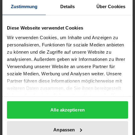
In den Warenkorb
Zustimmung
Details
Über Cookies
Zur Wunschliste hinzufügen
Hinweise zu Versandkosten
Diese Webseite verwendet Cookies
Wir verwenden Cookies, um Inhalte und Anzeigen zu
personalisieren, Funktionen für soziale Medien anbieten
Beschreibung
zu können und die Zugriffe auf unsere Website zu
analysieren. Außerdem geben wir Informationen zu Ihrer
Verwendung unserer Website an unsere Partner für
In den Jahren 2015-2017 haben
soziale Medien, Werbung und Analysen weiter. Unsere
Wissenschaftler*innen der Universitäten Potsdam
Partner führen diese Informationen möglicherweise mit
und Lausanne alle ermittelbaren religiösen,
weiteren Daten zusammen, die Sie ihnen bereitgestellt
spirituellen und weltanschaulichen Gemeinschaften
haben oder die sie im Rahmen Ihrer Nutzung der Dienste
in Potsdam besucht und interviewt. Dabei wurde ein
gesammelt haben.
inklusiver Religionsbegriff angewendet, der auch
Alle akzeptieren
Gruppen und Netzwerke jenseits der sog.
Weltreligionen umfasst wie Freimaurer, Humanisten
Anpassen
und Yoga-Studios. Der Band bietet eine lokale