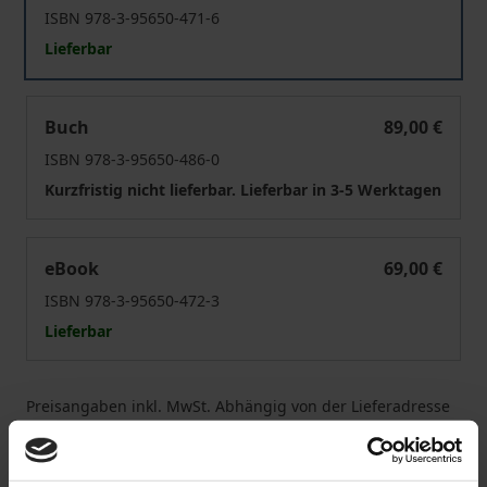
ISBN 978-3-95650-471-6
Lieferbar
Glaube in Potsdam
Buch
89,00 €
ISBN 978-3-95650-486-0
Kurzfristig nicht lieferbar. Lieferbar in 3-5 Werktagen
Glaube in Potsdam
eBook
69,00 €
ISBN 978-3-95650-472-3
Lieferbar
Preisangaben inkl. MwSt. Abhängig von der Lieferadresse
kann die MwSt. an der Kasse variieren.