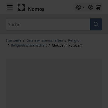
Zum Inhalt springen
Suche
Startseite
/
Geisteswissenschaften
/
Religion
/
Religionswissenschaft
/
Glaube in Potsdam