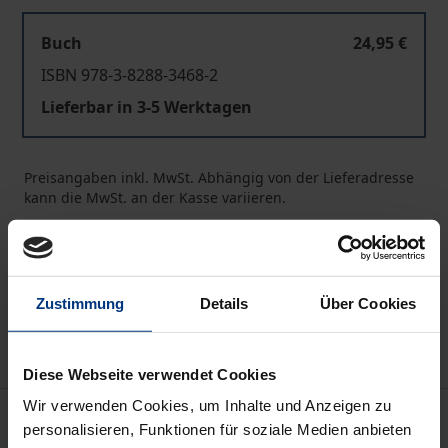
Buch
24,95 €
ISBN 978-3-8288-3468-2
Lieferbar in 3-5 Werktagen
Preisangaben inkl. MwSt. Abhängig von der Lieferadresse
kann die MwSt. an der Kasse variieren.
In den Warenkorb
Zur Wunschliste hinzufügen
Zustimmung
Details
Über Cookies
Hinweise zu Versandkosten
Diese Webseite verwendet Cookies
Wir verwenden Cookies, um Inhalte und Anzeigen zu
Beschreibung
personalisieren, Funktionen für soziale Medien anbieten