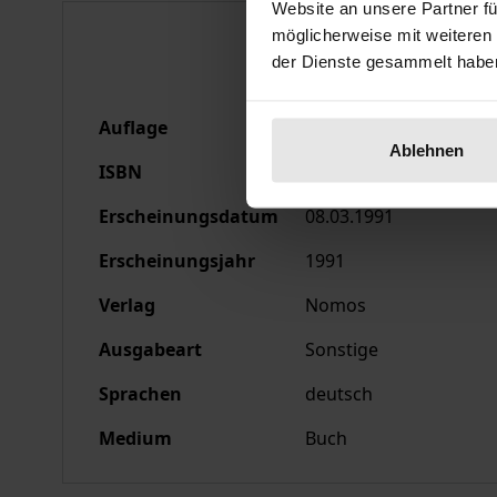
Website an unsere Partner fü
Bibliografische Anga
möglicherweise mit weiteren
der Dienste gesammelt habe
Auflage
1
Ablehnen
ISBN
978-3-7890-2189-3
Erscheinungsdatum
08.03.1991
Erscheinungsjahr
1991
Verlag
Nomos
Ausgabeart
Sonstige
Sprachen
deutsch
Medium
Buch