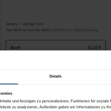
Nomos, 1. Auflage 1991
Das Werk ist Teil der Reihe
Schriften zur Gleichstellung
Buch
12,27 €
ISBN 978-3-7890-2189-3
Nicht lieferbar
Details
In den Warenkorb
Zur Wunschliste hinzufü
Hinweise zu Versandkosten
Cookies
nhalte und Anzeigen zu personalisieren, Funktionen für soziale
Website zu analysieren. Außerdem geben wir Informationen zu I