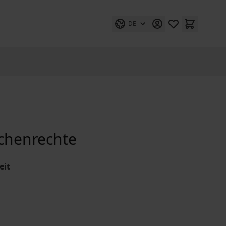
DE
chenrechte
eit