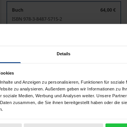
Buch
64,00 €
ISBN 978-3-8487-5715-2
Lieferbar in 3-5 Werktagen
Preisangaben inkl. MwSt. Abhängig von der Lieferadresse kann
Details
In den Warenkorb
Zur Wunschliste hinzufü
Cookies
Hinweise zu Versandkosten
nhalte und Anzeigen zu personalisieren, Funktionen für soziale
Website zu analysieren. Außerdem geben wir Informationen zu I
r soziale Medien, Werbung und Analysen weiter. Unsere Partner
liografische Angaben
Zusatzmaterial
 Daten zusammen, die Sie ihnen bereitgestellt haben oder die s
n.
u, dass private Akteure an öffentlichen Regulierungs- und