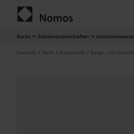
Zum Inhalt springen
Recht
Sozialwissenschaften
Geisteswissens
Startseite
/
Recht
/
Europarecht
/
Bürger- und Mensch