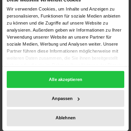
bauordnungsrechtliche Vorschriften
Wir verwenden Cookies, um Inhalte und Anzeigen zu
personalisieren, Funktionen für soziale Medien anbieten
Schwerpunkte
zu können und die Zugriffe auf unsere Website zu
• Neuer Regulierungsrahmen für Glücksspiele im
analysieren. Außerdem geben wir Informationen zu Ihrer
Internet
Verwendung unserer Website an unsere Partner für
• Neue Maßnahmen zum Spielerschutz
soziale Medien, Werbung und Analysen weiter. Unsere
Partner führen diese Informationen möglicherweise mit
• Einführung eines anbieter- und
weiteren Daten zusammen, die Sie ihnen bereitgestellt
spielformübergreifenden Sperrsystems
haben oder die sie im Rahmen Ihrer Nutzung der Dienste
• Die neue gemeinsame Glücksspielbehörde der
gesammelt haben.
Bundesländer.
Alle akzeptieren
Zielgruppen
Anpassen
Fachanwälte für Verwaltungsrecht, Betreiber von
Glückspielunternehmen, Aufsichts-, Ordnungs- und
Strafverfolgungsbehörden, Gerichte, v.a.
Ablehnen
Verwaltungsgerichtsbarkeit.