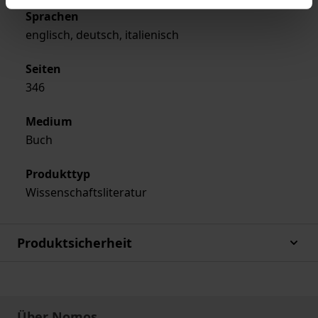
Sprachen
englisch, deutsch, italienisch
Seiten
346
Medium
Buch
Produkttyp
Wissenschaftsliteratur
Produktsicherheit
Über Nomos