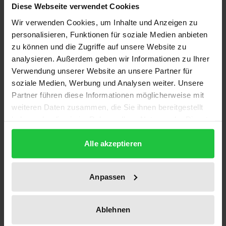
Diese Webseite verwendet Cookies
ISBN
Wir verwenden Cookies, um Inhalte und Anzeigen zu
978-3-89665-205-8
personalisieren, Funktionen für soziale Medien anbieten
zu können und die Zugriffe auf unsere Website zu
Untertitel
analysieren. Außerdem geben wir Informationen zu Ihrer
Essays in Honour of Thomas M. Robinson
Verwendung unserer Website an unsere Partner für
soziale Medien, Werbung und Analysen weiter. Unsere
Erscheinungsdatum
Partner führen diese Informationen möglicherweise mit
30.06.2004
weiteren Daten zusammen, die Sie ihnen bereitgestellt
haben oder die sie im Rahmen Ihrer Nutzung der Dienste
Erscheinungsjahr
gesammelt haben.
2004
Alle akzeptieren
Verlag
Academia
Anpassen
Ausgabeart
Ablehnen
Hardcover