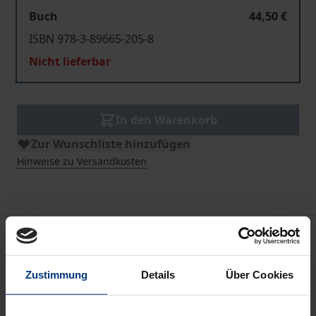
Buch
44,50 €
ISBN 978-3-89665-205-8
Nicht lieferbar
In den Warenkorb
Zur Wunschliste hinzufügen
Hinweise zu Versandkosten
Bibliografische Angaben
Zustimmung
Details
Über Cookies
Auflage
1