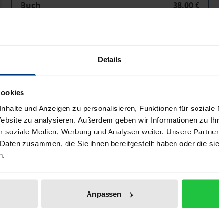
Buch
38,00 €
ISBN 978-3-96821-565-5
Lieferbar
Details
Preisangaben inkl. MwSt. Abhängig von der Lieferadresse kann
Cookies
In den Warenkorb
Zur Wunschliste hinzufü
nhalte und Anzeigen zu personalisieren, Funktionen für soziale
Hinweise zu Versandkosten
Website zu analysieren. Außerdem geben wir Informationen zu I
r soziale Medien, Werbung und Analysen weiter. Unsere Partner
 Daten zusammen, die Sie ihnen bereitgestellt haben oder die s
n.
Bibliografische Angaben
Anpassen
 der mathematischen und statistischen Grundausbildung d