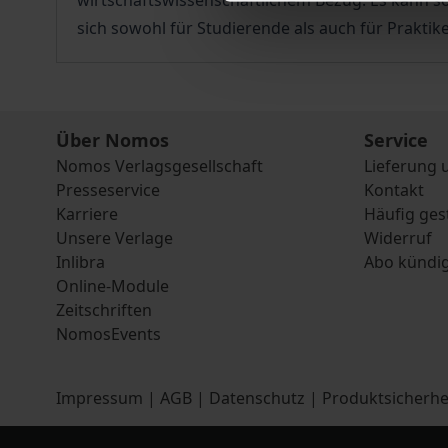
wirtschaftswissenschaftlichem Bezug. Es kann so
sich sowohl für Studierende als auch für Praktike
Über Nomos
Service
Nomos Verlagsgesellschaft
Lieferung 
Presseservice
Kontakt
Karriere
Häufig ges
Unsere Verlage
Widerruf
Inlibra
Abo kündi
Online-Module
Zeitschriften
NomosEvents
Impressum
|
AGB
|
Datenschutz
|
Produktsicherhe