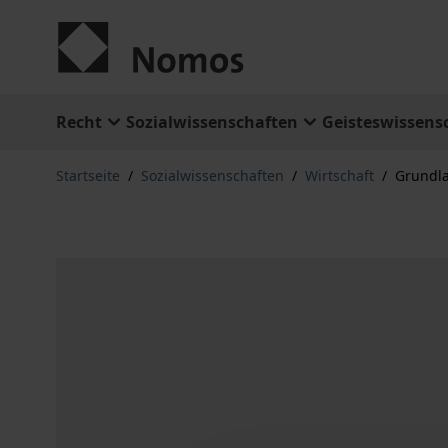
Zum Inhalt springen
Recht
Sozialwissenschaften
Geisteswissens
Startseite
/
Sozialwissenschaften
/
Wirtschaft
/
Grundla