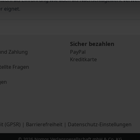
wohl als Einführung wie auch als Nachschlagewerk verwend
r eignet.
Sicher bezahlen
und Zahlung
PayPal
Kreditkarte
tellte Fragen
gen
it (GPSR)
|
Barrierefreiheit
|
Datenschutz-Einstellungen
© 2026 Nomos Verlagsgesellschaft mbH & Co. KG