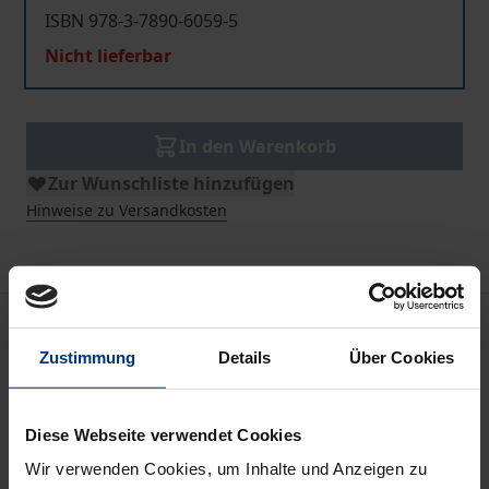
ISBN 978-3-7890-6059-5
Nicht lieferbar
In den Warenkorb
Zur Wunschliste hinzufügen
Hinweise zu Versandkosten
Beschreibung
Zustimmung
Details
Über Cookies
Obwohl Fragen der Steuerpflicht, Schulpflicht,
Wehrpflicht und anderer Grundpflichten in der
Diese Webseite verwendet Cookies
aktuellen politischen Diskussion eine große Rolle
Wir verwenden Cookies, um Inhalte und Anzeigen zu
spielen, wurde die Thematik in Rechtsprechung und