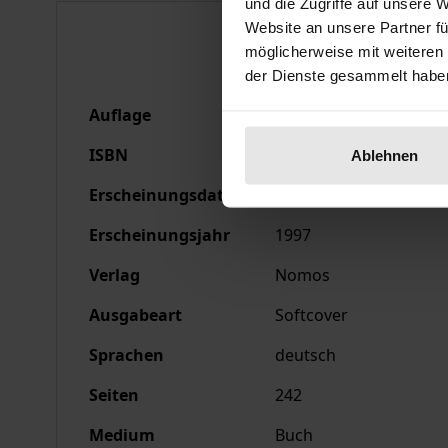
und die Zugriffe auf unsere 
Bibliografische Anga
Website an unsere Partner fü
möglicherweise mit weiteren
der Dienste gesammelt habe
Auflage
1
ISBN
978-3-7890-4638-4
Ablehnen
Erscheinungsdatum
05.03.1997
Erscheinungsjahr
1997
Verlag
Nomos
Ausgabeart
Softcover
Sprachen
deutsch
Seiten
242
Medium
Buch