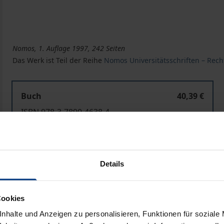
Nomos, 1. Auflage 1997, 242 Seiten
Das Werk ist Teil der Reihe
Nomos Universitätsschriften – Rech
Buch
40,39 €
ISBN 978-3-7890-4638-4
Nicht lieferbar
Details
In den Warenkorb
Zur Wunschliste hinzufü
Hinweise zu Versandkosten
Cookies
nhalte und Anzeigen zu personalisieren, Funktionen für soziale