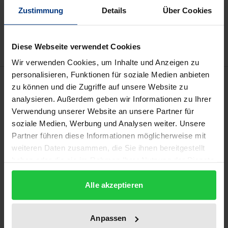
Zustimmung
Details
Über Cookies
Zur Wunschliste hinzufügen
Hinweise zu Versandkosten
Diese Webseite verwendet Cookies
Wir verwenden Cookies, um Inhalte und Anzeigen zu
personalisieren, Funktionen für soziale Medien anbieten
Beschreibung
zu können und die Zugriffe auf unsere Website zu
analysieren. Außerdem geben wir Informationen zu Ihrer
Die Idee, dass die Menschen grundlegende
Verwendung unserer Website an unsere Partner für
soziale Medien, Werbung und Analysen weiter. Unsere
Rechtspositionen gegenüber dem Staat innehaben,
Partner führen diese Informationen möglicherweise mit
die die Ausübung seiner Hoheitsgewalt begrenzen,
weiteren Daten zusammen, die Sie ihnen bereitgestellt
ist eine der bedeutsamsten staatsrechtlichen
haben oder die sie im Rahmen Ihrer Nutzung der Dienste
Errungenschaften der Menschheit und wurde im
gesammelt haben.
Laufe der Gründung der modernen demokratischen
Alle akzeptieren
Verfassungsstaaten entwickelt. Dementsprechend
hängt die Legitimität demokratischer
Anpassen
Verfassungsstaaten auch davon ab, ob Grundrechte