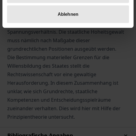
vorgesehen sind und beachtet werden.
Ablehnen
Trotz dieses inneren Zusammenhangs stehen
Grundrechte und Demokratie auch in einem
Spannungsverhältnis. Die staatliche Hoheitsgewalt
muss nämlich nach Maßgabe dieser
grundrechtlichen Positionen ausgeübt werden.
Die Bestimmung materieller Grenzen für die
Willensbildung des Staates stellt die
Rechtswissenschaft vor eine gewaltige
Herausforderung. In diesem Zusammenhang ist
unklar, wie sich Grundrechte, staatliche
Kompetenzen und Entscheidungsspielräume
zueinander verhalten. Dies wird hier mit Hilfe der
Prinzipientheorie untersucht.
Bibliografische Angaben