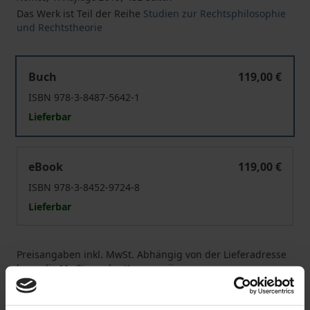
Das Werk ist Teil der Reihe
Studien zur Rechtsphilosophie
und Rechtstheorie
Grundrechte, Spielräume und Kompetenzen
Buch
119,00 €
ISBN 978-3-8487-5642-1
Lieferbar
Grundrechte, Spielräume und Kompetenzen
eBook
119,00 €
ISBN 978-3-8452-9724-8
Lieferbar
Preisangaben inkl. MwSt. Abhängig von der Lieferadresse
kann die MwSt. an der Kasse variieren.
In den Warenkorb