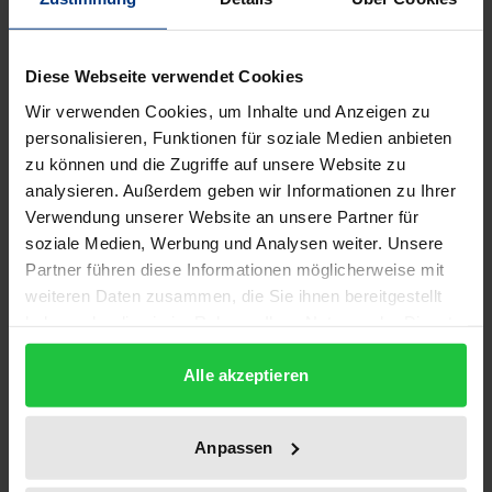
2
ISBN
Diese Webseite verwendet Cookies
978-3-487-05140-6
Wir verwenden Cookies, um Inhalte und Anzeigen zu
personalisieren, Funktionen für soziale Medien anbieten
Erscheinungsdatum
zu können und die Zugriffe auf unsere Website zu
01.01.1989
analysieren. Außerdem geben wir Informationen zu Ihrer
Verwendung unserer Website an unsere Partner für
Erscheinungsjahr
soziale Medien, Werbung und Analysen weiter. Unsere
1989
Partner führen diese Informationen möglicherweise mit
weiteren Daten zusammen, die Sie ihnen bereitgestellt
Verlag
haben oder die sie im Rahmen Ihrer Nutzung der Dienste
Georg Olms Verlag
gesammelt haben.
Alle akzeptieren
Ausgabeart
Hardcover
Anpassen
Sprachen