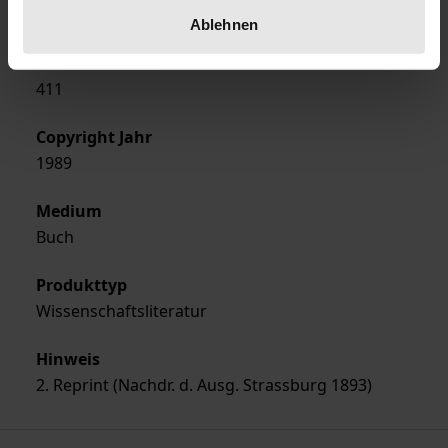
deutsch
Ablehnen
Seiten
411
Copyright Jahr
1989
Medium
Buch
Produkttyp
Wissenschaftsliteratur
Hinweis
2. Reprint (Nachdr. d. Ausg. Strassburg 1893)