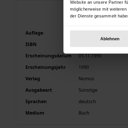
Website an unsere Partner fü
Bibliografische Anga
möglicherweise mit weiteren
der Dienste gesammelt habe
Auflage
1
Ablehnen
ISBN
978-3-7890-9072-1
Erscheinungsdatum
01.11.1990
Erscheinungsjahr
1990
Verlag
Nomos
Ausgabeart
Sonstige
Sprachen
deutsch
Medium
Buch