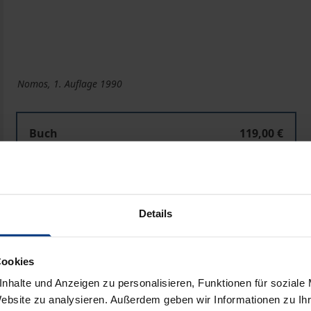
Nomos, 1. Auflage 1990
Buch
119,00 €
ISBN 978-3-7890-9072-1
Nicht lieferbar
Details
In den Warenkorb
Zur Wunschliste hinzufü
Hinweise zu Versandkosten
Cookies
nhalte und Anzeigen zu personalisieren, Funktionen für soziale
Website zu analysieren. Außerdem geben wir Informationen zu I