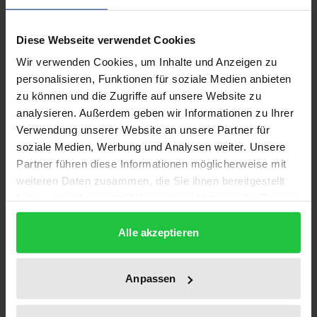
Beschreibung
Diese Webseite verwendet Cookies
Das Gutachten 2000/2001 erfüllt den in § 142 Abs. 2
Wir verwenden Cookies, um Inhalte und Anzeigen zu
SGB V festgelegten Auftrag an den Rat, Bereiche mit
personalisieren, Funktionen für soziale Medien anbieten
Über-, Unter und Fehlversorgung und Möglichkeiten
zu können und die Zugriffe auf unsere Website zu
zur Ausschöpfung von Wirtschaftlichkeitsreserven
analysieren. Außerdem geben wir Informationen zu Ihrer
im deutschen Gesundheitswesen aufzuzeigen und
Verwendung unserer Website an unsere Partner für
zu bewerten.
soziale Medien, Werbung und Analysen weiter. Unsere
In Band I wird untersucht, wie durch
Partner führen diese Informationen möglicherweise mit
weiteren Daten zusammen, die Sie ihnen bereitgestellt
Zielorientierung, Gesundheitsförderung und
haben oder die sie im Rahmen Ihrer Nutzung der Dienste
Prävention sowie durch die Steigerung von
gesammelt haben.
Kompetenz und Partizipation der Nutzer des
Alle akzeptieren
Systems Steigerungen der Effektivität und Effizienz
des deutschen Gesundheitswesens erreicht werden
Anpassen
kann. Es zeigt sich, dass u. a. durch mehr
Transparenz und verbesserte, qualitätsgesicherte