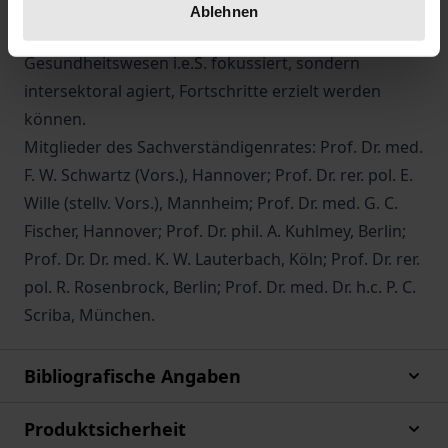
Information und Partizipation sowie durch eine
Ablehnen
Präventionspolitik, die nicht nur auf das
Gesundheitswesen i.e.S. fokussiert, sondern
intersektoral agiert, Fortschritte erzielt werden
können.
Mitglieder des Sachverständigenrates: Prof. Dr. med.
F. W. Schwartz (Vors.), Hannover; Prof. Dr. rer. pol. E.
Wille (stellv. Vors.), Mannheim; Prof. Dr. med. G. C.
Fischer, Hannover; Prof. Dr. phil. A. Kuhlmey, Berlin;
Prof. Dr. Dr. med. K. W. Lauterbach, Köln; Prof. Dr. rer.
pol. R. Rosenbrock, Berlin; Prof. Dr. med. Dr. h.c. P. C.
Scriba, München.
Bibliografische Angaben
Produktsicherheit