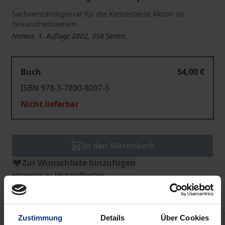
Sachverständigenrat für die Konzertierte Aktion im
Gesundheitswesen
Nomos, 1. Auflage 2002, 358 Seiten
Buch
54,00 €
ISBN 978-3-7890-8097-5
Nicht lieferbar
In den Warenkorb
Zur Wunschliste hinzufügen
Hinweise zu Versandkosten
Zustimmung
Details
Über Cookies