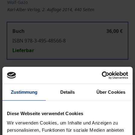
Wolf-Gazo
Karl-Alber-Verlag, 2. Auflage 2014, 440 Seiten
Buch
36,00 €
ISBN 978-3-495-48566-8
Lieferbar
Preisangaben inkl. MwSt. Abhängig von der Lieferadresse
kann die MwSt. an der Kasse variieren.
Zustimmung
Details
Über Cookies
In den Warenkorb
Zur Wunschliste hinzufügen
Hinweise zu Versandkosten
Diese Webseite verwendet Cookies
Wir verwenden Cookies, um Inhalte und Anzeigen zu
personalisieren, Funktionen für soziale Medien anbieten