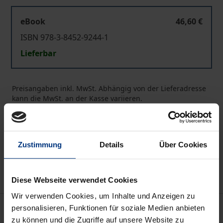
eBook
46,60 €
ISBN 978-3-8452-9244-1
Lieferbar
Preisangaben inkl. MwSt. Abhängig von der Lieferadresse
kann die MwSt. an der Kasse variieren.
In den Warenkorb
Zur Wunschliste hinzufügen
Zustimmung
Details
Über Cookies
Hinweise zu Versandkosten
Diese Webseite verwendet Cookies
Wir verwenden Cookies, um Inhalte und Anzeigen zu
Beschreibung
personalisieren, Funktionen für soziale Medien anbieten
zu können und die Zugriffe auf unsere Website zu