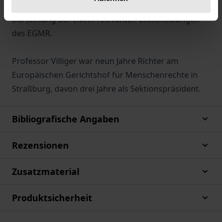
2020. Aufgearbeitet werden alle bis dahin für die
Darstellung der EMRK relevanten Entscheidungen
des EGMR.
Professor Villiger war neun Jahre Richter am
Europäischen Gerichtshof für Menschenrechte in
Straßburg, davon drei Jahre als Sektionspräsident.
Bibliografische Angaben
Rezensionen
Zusatzmaterial
Produktsicherheit