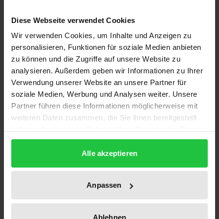
Das Handbuch zur Europäischen
Diese Webseite verwendet Cookies
Menschenrechtskonvention (EMRK) bietet eine
Wir verwenden Cookies, um Inhalte und Anzeigen zu
umfassende Darstellung der EMRK einschließlich
personalisieren, Funktionen für soziale Medien anbieten
zu können und die Zugriffe auf unsere Website zu
der Protokolle und der Rechtsprechung des
analysieren. Außerdem geben wir Informationen zu Ihrer
Europäischen Gerichtshofs für Menschenrechte
Verwendung unserer Website an unsere Partner für
(EGMR). Aus einer Hand erlaubt das Werk einen
soziale Medien, Werbung und Analysen weiter. Unsere
schnellen ersten Zugriff auf die wesentlichen
Partner führen diese Informationen möglicherweise mit
Aspekte des europäischen
weiteren Daten zusammen, die Sie ihnen bereitgestellt
Menschenrechtsschutzes. Integriert sind zahlreiche
haben oder die sie im Rahmen Ihrer Nutzung der Dienste
gesammelt haben.
Übersichten zu den Grundsätzen der Straßburger
Alle akzeptieren
Rechtsprechung.
Pünktlich zum 70-jährigen Bestehen der EMRK
Anpassen
erscheint die 3. Auflage. Sie wurde komplett
überarbeitet und ist auf dem Stand vom 29. Februar
Ablehnen