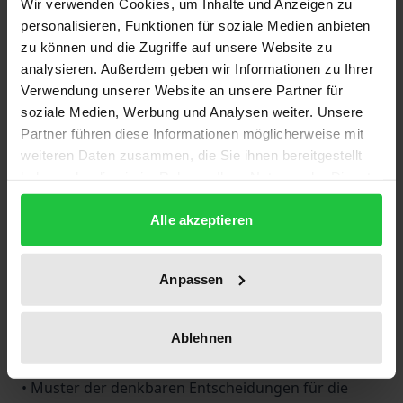
Wir verwenden Cookies, um Inhalte und Anzeigen zu
• Die Vorgehensweise der Staatsanwaltschaft und
personalisieren, Funktionen für soziale Medien anbieten
der Gerichte wird durchgehend deutlich. Die
zu können und die Zugriffe auf unsere Website zu
Empfehlungen für die Richterschaft machen das
analysieren. Außerdem geben wir Informationen zu Ihrer
Verfahren für die Rechtsanwälte einschätzbar und
Verwendung unserer Website an unsere Partner für
damit in der Handhabung einfach.
soziale Medien, Werbung und Analysen weiter. Unsere
Partner führen diese Informationen möglicherweise mit
weiteren Daten zusammen, die Sie ihnen bereitgestellt
Die aktuelle Neuauflage
haben oder die sie im Rahmen Ihrer Nutzung der Dienste
bietet weitere Pluspunkte:
gesammelt haben.
• Wissenschaftlich fundierte Lösungen ungeklärter
Alle akzeptieren
Auslegungsfragen auf der Basis der aktuellen
Rechtsprechung und Streitstände
Anpassen
• Erstmals ein eigenes Kapitel für Strafverteidiger
• Noch mehr Musteranträge zu den typischsten
Fallgestaltungen und Argumentationshilfen für
Ablehnen
Opferanwälte und Strafverteidiger mit Fallbeispielen
• Muster der denkbaren Entscheidungen für die