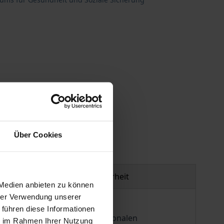
gen
Über Cookies
Produktsicherheit
 Medien anbieten zu können
hrer Verwendung unserer
 führen diese Informationen
orliegende Handbuch vom Nationalen
ie im Rahmen Ihrer Nutzung