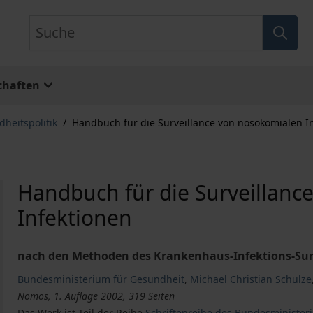
Suche
chaften
heitspolitik
/
Handbuch für die Surveillance von nosokomialen I
Handbuch für die Surveillanc
Infektionen
nach den Methoden des Krankenhaus-Infektions-Sur
Bundesministerium für Gesundheit
,
Michael Christian Schulze
Nomos, 1. Auflage 2002, 319 Seiten
Das Werk ist Teil der Reihe
Schriftenreihe des Bundesminister