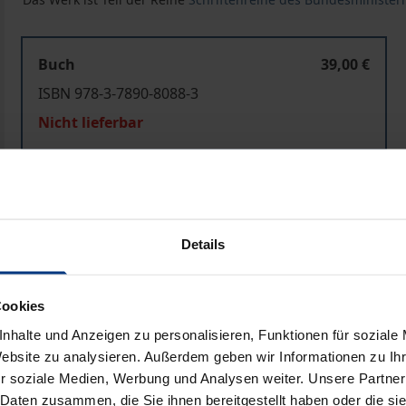
Buch
39,00 €
ISBN 978-3-7890-8088-3
Nicht lieferbar
In den Warenkorb
Zur Wunschliste hinzufü
Hinweise zu Versandkosten
Details
Cookies
Bibliografische Angaben
nhalte und Anzeigen zu personalisieren, Funktionen für soziale
Website zu analysieren. Außerdem geben wir Informationen zu I
r soziale Medien, Werbung und Analysen weiter. Unsere Partner
chung der im Krankenhaus erworbenen Infektionen. Das v
 Daten zusammen, die Sie ihnen bereitgestellt haben oder die s