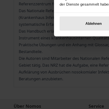
Referenzzentrum für Surveillance von nosokomial
der Dienste gesammelt habe
Das Nationale Referenzzentrum hat zusammen mit
(Krankenhaus Infektions Surveillance System, KIS
Ablehnen
systematische Erfassung, Analyse, Übermittlung
Das Handbuch erläutert in verständlicher Form d
Instrument eines krankenhausinternen Qualitä
Praktische Übungen und ein Anhang mit Glossar, 
Bestandteile.
Die Autoren sind Mitarbeiter des Nationalen Ref
Gebiet tätig. Das NRZ hat die Aufgabe, eine Ref
Aufklärung von Ausbrüchen nosokomialer Infekt
Beratungen anzubieten.
Über Nomos
Service