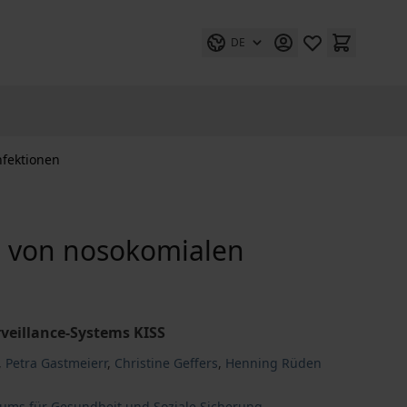
DE
nfektionen
e von nosokomialen
veillance-Systems KISS
,
Petra Gastmeierr
,
Christine Geffers
,
Henning Rüden
iums für Gesundheit und Soziale Sicherung