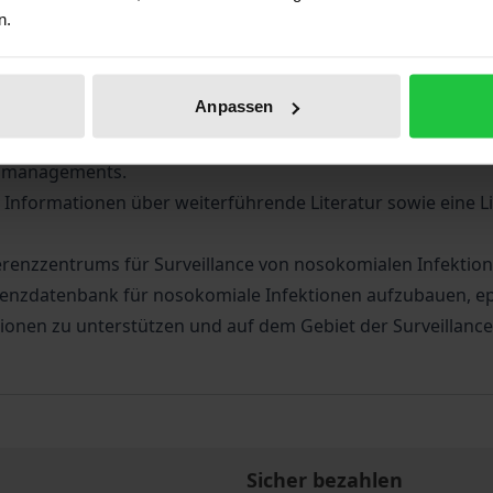
en Infektionen dient als ein wichtiges Instrument zum Erre
n.
 dem Robert Koch-Institut eine Referenzdatenbank für di
S). Surveillance geht weit über die Erfassung von Infektion
Anpassen
 und Interpretation von Gesundheitsdaten.
ie relevanten Grundlagen nosokomialer Infektionen und ve
tsmanagements.
Informationen über weiterführende Literatur sowie eine Li
erenzzentrums für Surveillance von nosokomialen Infektion
erenzdatenbank für nosokomiale Infektionen aufzubauen, epi
ionen zu unterstützen und auf dem Gebiet der Surveillanc
Sicher bezahlen