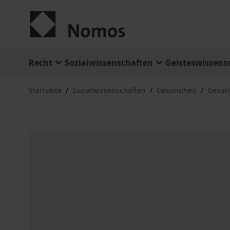
Zum Inhalt springen
Recht
Sozialwissenschaften
Geisteswissens
Startseite
/
Sozialwissenschaften
/
Gesundheit
/
Gesund