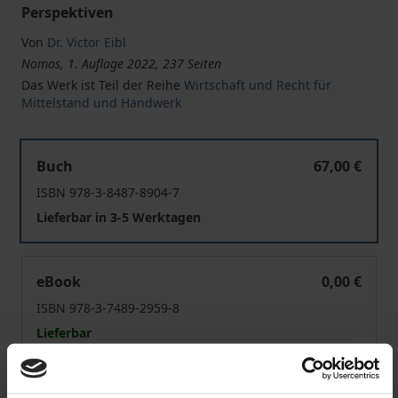
Perspektiven
Von
Dr. Victor Eibl
Nomos, 1. Auflage 2022, 237 Seiten
Das Werk ist Teil der Reihe
Wirtschaft und Recht für
Mittelstand und Handwerk
Handwerkskammern als Akteure in der Entwicklungsz
Buch
67,00 €
ISBN 978-3-8487-8904-7
Lieferbar in 3-5 Werktagen
Handwerkskammern als Akteure in der Entwicklungsz
eBook
0,00 €
ISBN 978-3-7489-2959-8
Lieferbar
Preisangaben inkl. MwSt. Abhängig von der Lieferadresse