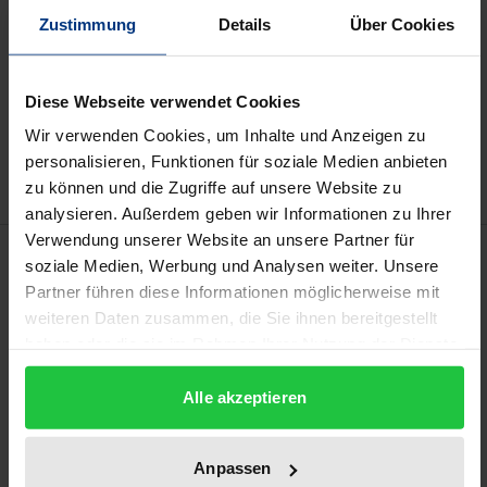
kann die MwSt. an der Kasse variieren.
Zustimmung
Details
Über Cookies
In den Warenkorb
Diese Webseite verwendet Cookies
Zur Wunschliste hinzufügen
Wir verwenden Cookies, um Inhalte und Anzeigen zu
Hinweise zu Versandkosten
personalisieren, Funktionen für soziale Medien anbieten
zu können und die Zugriffe auf unsere Website zu
analysieren. Außerdem geben wir Informationen zu Ihrer
Verwendung unserer Website an unsere Partner für
Beschreibung
soziale Medien, Werbung und Analysen weiter. Unsere
Partner führen diese Informationen möglicherweise mit
Das zuletzt gestiegene Interesse des Staats und der
weiteren Daten zusammen, die Sie ihnen bereitgestellt
haben oder die sie im Rahmen Ihrer Nutzung der Dienste
Gesellschaft an der Beteiligung von
gesammelt haben.
Handwerkskammern in der
Alle akzeptieren
Entwicklungszusammenarbeit zeigt sich bei der
Änderung der Handwerksordnung, in der die
Anpassen
Entwicklungszusammenarbeit nun einen eigenen