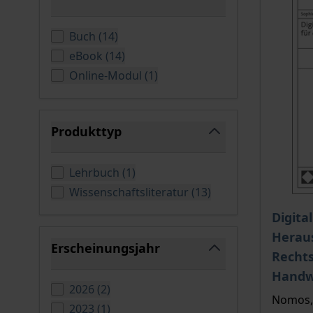
filter
verfügbare Produkte
Buch
(
14
)
verfügbare Produkte
eBook
(
14
)
verfügbare Produkte
Online-Modul
(
1
)
Produkttyp
filter
verfügbare Produkte
Lehrbuch
(
1
)
verfügbare Produkt
Wissenschaftsliteratur
(
13
)
Der Pre
Digita
Heraus
Erscheinungsjahr
Recht
filter
Handw
verfügbare Produkte
2026
(
2
)
Nomos, 
verfügbare Produkte
2023
(
1
)