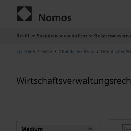
Zum Inhalt springen
Recht
Sozialwissenschaften
Geisteswissens
Startseite
/
Recht
/
Öffentliches Recht
/
Öffentliches Wi
Wirtschaftsverwaltungsrech
Springe zu Produktliste
Medium