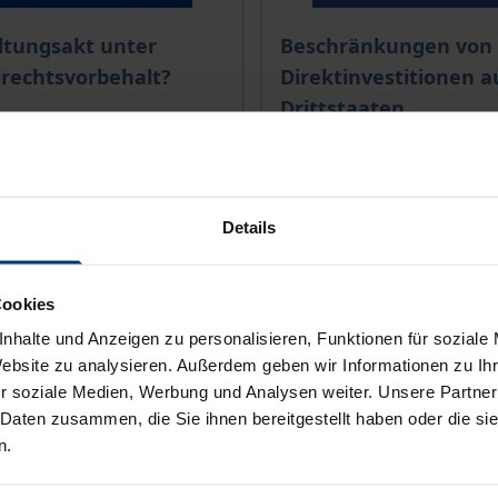
is dieses Titels richtet sich nach der gewählten Produktopt
Der Preis dieses Titels ri
ltungsakt unter
Beschränkungen von
lrechtsvorbehalt?
Direktinvestitionen a
Drittstaaten
1. Auflage 2017
Nomos, 1. Auflage 2013
€
89,00 €
wSt.
inkl. MwSt.
Details
r Auswahl
Zur Auswahl
Cookies
nhalte und Anzeigen zu personalisieren, Funktionen für soziale
Website zu analysieren. Außerdem geben wir Informationen zu I
r soziale Medien, Werbung und Analysen weiter. Unsere Partner
 Daten zusammen, die Sie ihnen bereitgestellt haben oder die s
n.