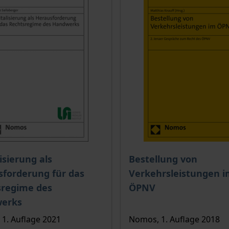
e
is dieses Titels richtet sich nach der gewählten Produktopt
Der Preis dieses Titels ri
lisierung als
Bestellung von
forderung für das
Verkehrsleistungen i
sregime des
ÖPNV
erks
1. Auflage 2021
Nomos, 1. Auflage 2018