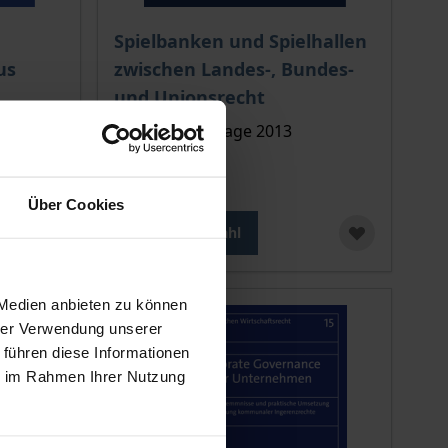
ion auf der Produktdetailseite
chtet sich nach der gewählten Produktoption auf der Produkt
Der Preis dieses Titels richtet sich nach de
Spielbanken und Spielhallen
us
zwischen Landes-, Bundes-
und Unionsrecht
Nomos, 1. Auflage 2013
39,00 €
inkl. MwSt.
Über Cookies
Zur Auswahl
 Medien anbieten zu können
hrer Verwendung unserer
 führen diese Informationen
ie im Rahmen Ihrer Nutzung