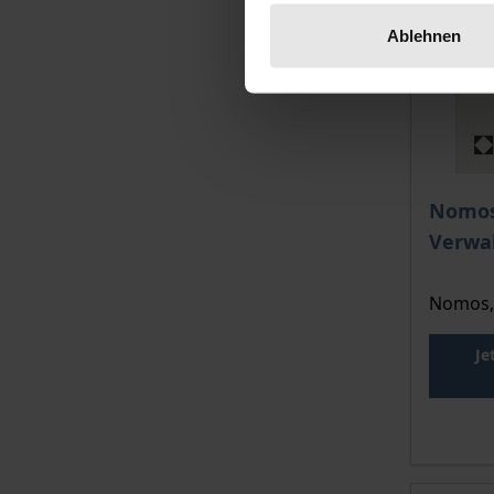
Ablehnen
Nomos
Verwa
Nomos,
Je