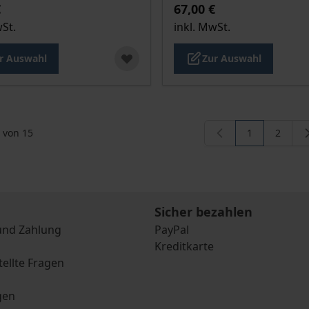
€
67,00 €
wSt.
inkl. MwSt.
r Auswahl
Zur Auswahl
von
15
1
2
Sie lesen ger
Seite
Sicher bezahlen
und Zahlung
PayPal
Kreditkarte
tellte Fragen
gen