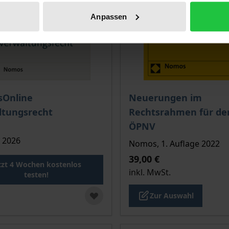
Anpassen
Der Preis dieses Titels ri
Online
Neuerungen im
ltungsrecht
Rechtsrahmen für de
ÖPNV
 2026
Nomos, 1. Auflage 2022
39,00 €
tzt 4 Wochen kostenlos
inkl. MwSt.
testen!
Zur Auswahl