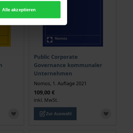
Alle akzeptieren
chtet sich nach der gewählten Produktoption auf der Produkt
Der Preis dieses Titels richtet sich nach de
Public Corporate
n
Governance kommunaler
Unternehmen
Nomos, 1. Auflage 2021
109,00 €
inkl. MwSt.
Zur Auswahl