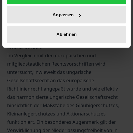
Zweigniederlassungen sowie der
Einpersonengesellschaft behandelt. Bei der
Anpassen
Untersuchung stehen insbesondere die AG und die
GmbH im Mittelpunkt, da hauptsächlich diese
Ablehnen
Gesellschaftsformen von der Rechtsangleichung
erfasst werden.
Im Vergleich mit den europäischen und
mitgliedstaatlichen Rechtsvorschriften wird
untersucht, inwieweit das ungarische
Gesellschaftsrecht an das europäische
Richtlinienrecht angepaßt wurde und wie effektiv
das harmonisierte ungarische Gesellschaftsrecht
hinsichtlich der Maßstäbe des Gläubigerschutzes,
Kleinanlegerschutzes und Aktionärschutzes
funktioniert. Ein besonderes Augenmerk gilt der
Verwirklichung der Niederlassungsfreiheit von in