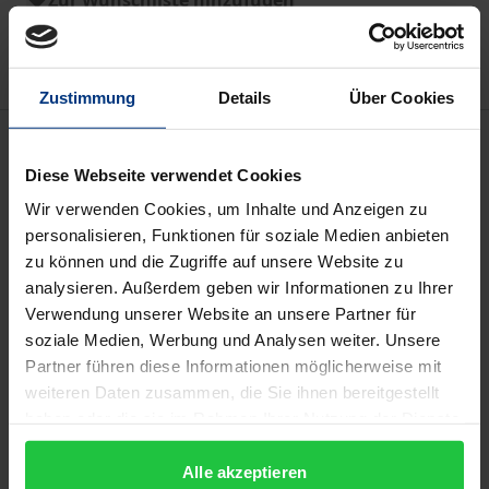
Zur Wunschliste hinzufügen
Hinweise zu Versandkosten
Zustimmung
Details
Über Cookies
Beschreibung
Diese Webseite verwendet Cookies
Die vorliegende Dissertation untersucht in einer
Wir verwenden Cookies, um Inhalte und Anzeigen zu
detaillierten Analyse den Stand der
personalisieren, Funktionen für soziale Medien anbieten
zu können und die Zugriffe auf unsere Website zu
Rechtsangleichung des ungarischen
analysieren. Außerdem geben wir Informationen zu Ihrer
Gesellschaftsrechts in ausgewählten Bereichen der
Verwendung unserer Website an unsere Partner für
Gesellschaftsgründung und der Kapitalverfassung.
soziale Medien, Werbung und Analysen weiter. Unsere
Dabei werden die von den gesellschaftsrechtlichen
Partner führen diese Informationen möglicherweise mit
EG-Richtlinien geregelten Rechtsgebiete der
weiteren Daten zusammen, die Sie ihnen bereitgestellt
Gründung und des Kapitalschutzes mit den
haben oder die sie im Rahmen Ihrer Nutzung der Dienste
gesammelt haben.
verbundenen Fragen der Haftung, des
Alle akzeptieren
Organaufbaus, des Rechts der