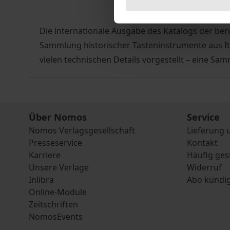
Die internationale Ausgabe des Katalogs der 
Sammlung historischer Tasteninstrumente aus Ita
vielen technischen Details vorgestellt – eine Sa
Über Nomos
Service
Nomos Verlagsgesellschaft
Lieferung 
Presseservice
Kontakt
Karriere
Häufig ges
Unsere Verlage
Widerruf
Inlibra
Abo kündi
Online-Module
Zeitschriften
NomosEvents