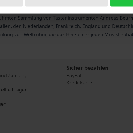
berühmten Sammlung von Tasteninstrumenten Andreas Beur
lien, den Niederlanden, Frankreich, England und Deutschla
mmlung von Weltruhm, die das Herz eines jeden Musikliebha
Sicher bezahlen
und Zahlung
PayPal
Kreditkarte
tellte Fragen
gen