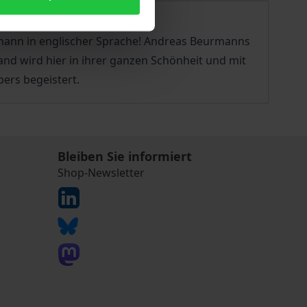
mann in englischer Sprache! Andreas Beurmanns
nd wird hier in ihrer ganzen Schönheit und mit
bers begeistert.
Bleiben Sie informiert
Shop-Newsletter