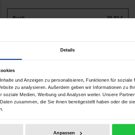
Buch
39,80 €
ISBN 978-3-487-14470-2
Lieferbar
Details
unverbindiche Preisempfehlung
39,80 €
Preisangaben inkl. MwSt. Abhängig von der Lieferadresse kann
Cookies
nhalte und Anzeigen zu personalisieren, Funktionen für soziale
In den Warenkorb
Zur Wunschliste hinzufü
Website zu analysieren. Außerdem geben wir Informationen zu I
r soziale Medien, Werbung und Analysen weiter. Unsere Partner
Hinweise zu Versandkosten
 Daten zusammen, die Sie ihnen bereitgestellt haben oder die s
n.
Bibliografische Angaben
Anpassen