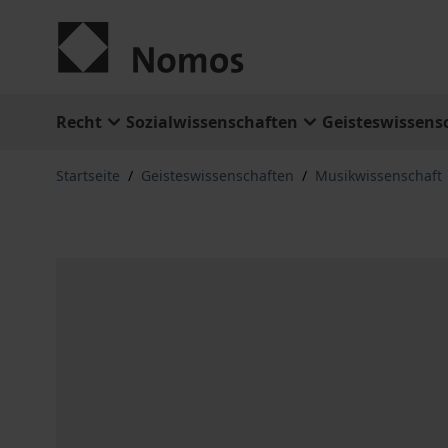
Zum Inhalt springen
Recht
Sozialwissenschaften
Geisteswissens
Startseite
/
Geisteswissenschaften
/
Musikwissenschaft