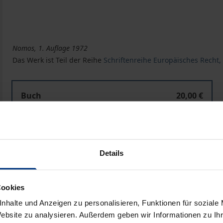
Nomos, 1. Auflage 1972
Das Werk ist Teil der Reihe
Schriftenreihe Europäisches Recht, 
Buch
20,00 €
ISBN 978-3-7890-0051-5
Nicht lieferbar
Details
In den Warenkorb
Zur Wunschliste hinzufü
Hinweise zu Versandkosten
Cookies
nhalte und Anzeigen zu personalisieren, Funktionen für soziale
Website zu analysieren. Außerdem geben wir Informationen zu I