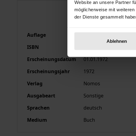
Website an unsere Partner fü
Bibliografische Anga
möglicherweise mit weiteren
der Dienste gesammelt habe
Auflage
1
Ablehnen
ISBN
978-3-7890-0051-5
Erscheinungsdatum
01.01.1972
Erscheinungsjahr
1972
Verlag
Nomos
Ausgabeart
Sonstige
Sprachen
deutsch
Medium
Buch