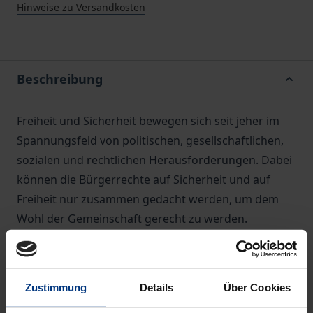
Hinweise zu Versandkosten
Beschreibung
Freiheit und Sicherheit bewegen sich seit jeher im
Spannungsfeld von politischen, gesellschaftlichen,
sozialen und rechtlichen Herausforderungen. Dabei
können die Bürgerrechte auf Sicherheit und auf
Freiheit nur zusammen gedacht werden, um dem
Wohl der Gemeinschaft gerecht zu werden.
Auf der Suche nach einer Balance vereint dieser
Sammelband unterschiedliche Perspektiven auf die
Frage, wie Sicherheit im modernen Zeitalter
Zustimmung
Details
Über Cookies
garantiert und gestaltet werden kann. Hierbei