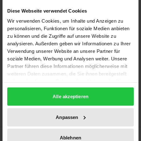
werden verschiedene Herausforderungen
beleuchtet: Gesellschaftliche Hintergründe, aktuelle
Diese Webseite verwendet Cookies
Kriminalitätsphänomene sowie die Betrachtung
Wir verwenden Cookies, um Inhalte und Anzeigen zu
digitaler und urbaner Besonderheiten bilden
personalisieren, Funktionen für soziale Medien anbieten
zu können und die Zugriffe auf unsere Website zu
zusammen einen differenzierten Blick auf das
analysieren. Außerdem geben wir Informationen zu Ihrer
Thema Sicherheit.
Verwendung unserer Website an unsere Partner für
soziale Medien, Werbung und Analysen weiter. Unsere
Mit Beiträgen von
Partner führen diese Informationen möglicherweise mit
Burkhard Benecken, Wolfgang Bosbach, Harald
weiteren Daten zusammen, die Sie ihnen bereitgestellt
Christ, Alexander Dierselhuis, Sebastian Fiedler,
haben oder die sie im Rahmen Ihrer Nutzung der Dienste
gesammelt haben.
Holger Floeting, Markus Gabriel, Susanne Gaschke,
Alle akzeptieren
Rolf G. Heinze, Bodo Hombach, Petra Reski,
Johannes Rieckmann, Katharina Schulze, Patrick
Sensburg, Olaf Sundermeyer und Tim Stuchtey.
Anpassen
Bibliografische Angaben
Ablehnen