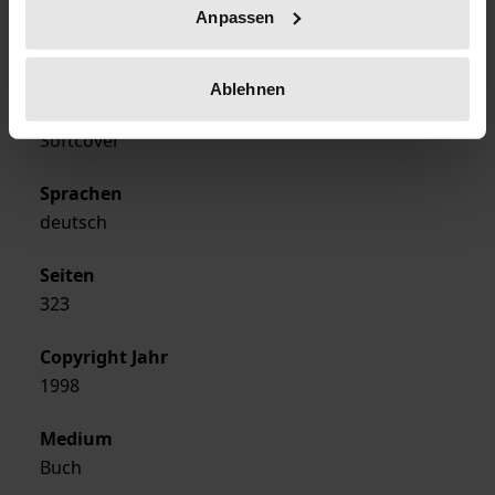
Anpassen
Verlag
Ergon
Ablehnen
Ausgabeart
Softcover
Sprachen
deutsch
Seiten
323
Copyright Jahr
1998
Medium
Buch