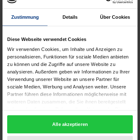
Bibliografische Angaben
Zustimmung
Details
Über Cookies
Auflage
1
Diese Webseite verwendet Cookies
ISBN
Wir verwenden Cookies, um Inhalte und Anzeigen zu
978-3-932004-79-7
personalisieren, Funktionen für soziale Medien anbieten
zu können und die Zugriffe auf unsere Website zu
Untertitel
analysieren. Außerdem geben wir Informationen zu Ihrer
Visualisierung, multimediale Dokumente,
Verwendung unserer Website an unsere Partner für
Internetstrukturen
soziale Medien, Werbung und Analysen weiter. Unsere
Partner führen diese Informationen möglicherweise mit
Erscheinungsdatum
weiteren Daten zusammen, die Sie ihnen bereitgestellt
haben oder die sie im Rahmen Ihrer Nutzung der Dienste
01.01.1998
gesammelt haben.
Alle akzeptieren
Erscheinungsjahr
1998