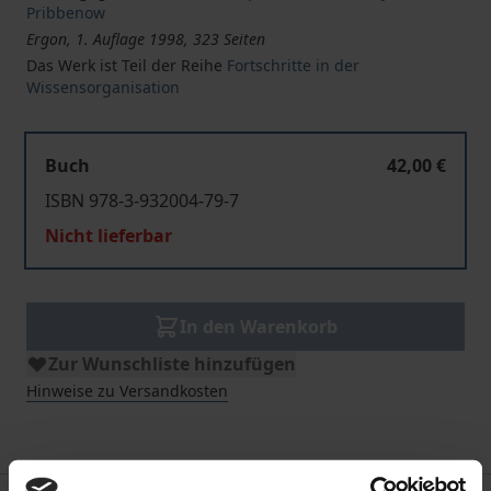
Pribbenow
Ergon, 1. Auflage 1998, 323 Seiten
Das Werk ist Teil der Reihe
Fortschritte in der
Wissensorganisation
Buch
42,00 €
ISBN 978-3-932004-79-7
Nicht lieferbar
In den Warenkorb
Zur Wunschliste hinzufügen
Hinweise zu Versandkosten