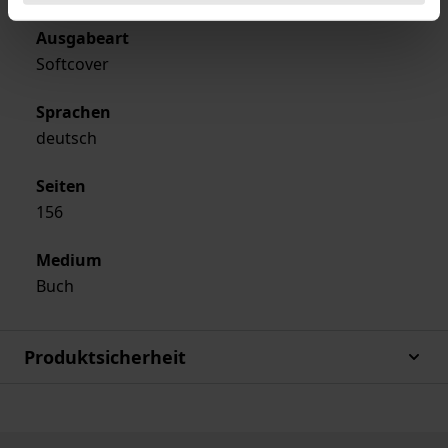
Ausgabeart
Softcover
Sprachen
deutsch
Seiten
156
Medium
Buch
Produktsicherheit