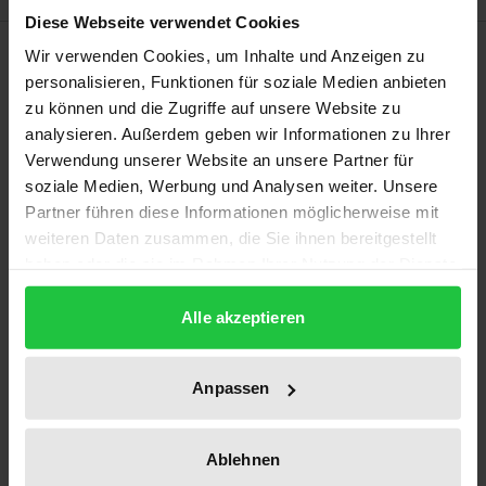
Diese Webseite verwendet Cookies
Bibliografische Angaben
Wir verwenden Cookies, um Inhalte und Anzeigen zu
personalisieren, Funktionen für soziale Medien anbieten
zu können und die Zugriffe auf unsere Website zu
Auflage
analysieren. Außerdem geben wir Informationen zu Ihrer
1
Verwendung unserer Website an unsere Partner für
soziale Medien, Werbung und Analysen weiter. Unsere
ISBN
Partner führen diese Informationen möglicherweise mit
978-3-7890-1863-3
weiteren Daten zusammen, die Sie ihnen bereitgestellt
haben oder die sie im Rahmen Ihrer Nutzung der Dienste
Erscheinungsdatum
gesammelt haben.
17.10.1989
Alle akzeptieren
Erscheinungsjahr
Anpassen
1989
Verlag
Ablehnen
Nomos