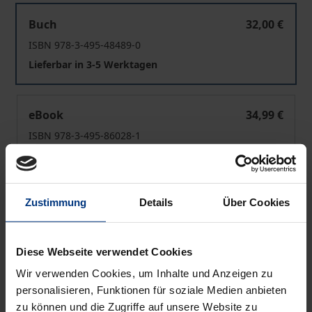
Himmel - Erde - Mensch
Buch
32,00 €
ISBN 978-3-495-48489-0
Lieferbar in 3-5 Werktagen
Himmel - Erde - Mensch
eBook
34,99 €
ISBN 978-3-495-86028-1
Lieferbar
Zustimmung
Details
Über Cookies
Preisangaben inkl. MwSt. Abhängig von der Lieferadresse
kann die MwSt. an der Kasse variieren.
Diese Webseite verwendet Cookies
In den Warenkorb
Wir verwenden Cookies, um Inhalte und Anzeigen zu
Zur Wunschliste hinzufügen
personalisieren, Funktionen für soziale Medien anbieten
Hinweise zu Versandkosten
zu können und die Zugriffe auf unsere Website zu