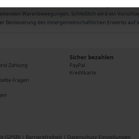
onsverbots nach § 370 Abs. 4 S. 3 AO würdigt der Verfass
itenden Warenbewegungen. Schließlich wird ein Vorschla
r Besteuerung des innergemeinschaftlichen Erwerbs auf i
Sicher bezahlen
und Zahlung
PayPal
Kreditkarte
tellte Fragen
gen
it (GPSR)
|
Barrierefreiheit
|
Datenschutz-Einstellungen