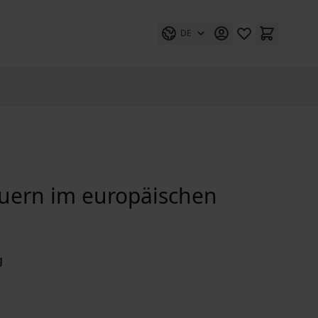
DE
uern im europäischen
g