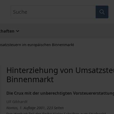
Suche
chaften
msatzsteuern im europäischen Binnenmarkt
Hinterziehung von Umsatzste
Binnenmarkt
Die Crux mit der unberechtigten Vorsteuererstattun
Ulf Gibhardt
Nomos, 1. Auflage 2001, 223 Seiten
Das Werk ist Teil der Reihe
Kieler Schriften zum Strafrecht