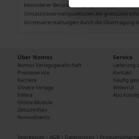
besonderer Berücksichtigung des sog. Kompensati
Umsatzsteuermanipulationen bei grenzüberschre
Vorsteuererstattungen durch die Übertragung de
Über Nomos
Service
Nomos Verlagsgesellschaft
Lieferung 
Presseservice
Kontakt
Karriere
Häufig ges
Unsere Verlage
Widerruf
Inlibra
Abo kündi
Online-Module
Zeitschriften
NomosEvents
Impressum
|
AGB
|
Datenschutz
|
Produktsicherhe