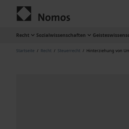
Zum Inhalt springen
Recht
Sozialwissenschaften
Geisteswissens
Startseite
/
Recht
/
Steuerrecht
/
Hinterziehung von U