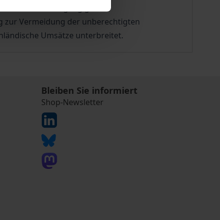
er vertiefend die gängigsten
g zur Vermeidung der unberechtigten
nländische Umsätze unterbreitet.
Bleiben Sie informiert
Shop-Newsletter