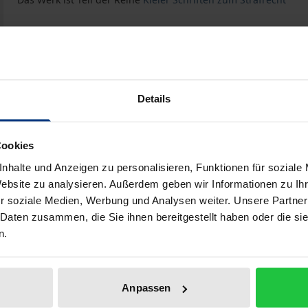
Buch
46,00 €
ISBN 978-3-7890-7522-3
Nicht lieferbar
Details
Cookies
In den Warenkorb
Zur Wunschliste hinzufü
nhalte und Anzeigen zu personalisieren, Funktionen für soziale
Hinweise zu Versandkosten
Website zu analysieren. Außerdem geben wir Informationen zu I
r soziale Medien, Werbung und Analysen weiter. Unsere Partner
 Daten zusammen, die Sie ihnen bereitgestellt haben oder die s
n.
Bibliografische Angaben
Anpassen
spielen angereicherte Einführung in das inländische und i