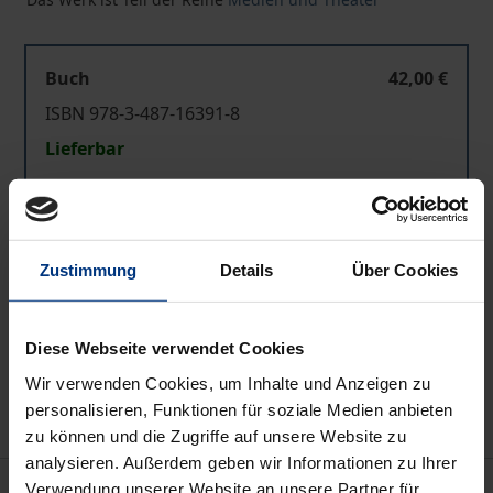
Buch
42,00 €
ISBN 978-3-487-16391-8
Lieferbar
Preisangaben inkl. MwSt. Abhängig von der Lieferadresse
kann die MwSt. an der Kasse variieren.
Zustimmung
Details
Über Cookies
In den Warenkorb
Zur Wunschliste hinzufügen
Diese Webseite verwendet Cookies
Hinweise zu Versandkosten
Wir verwenden Cookies, um Inhalte und Anzeigen zu
personalisieren, Funktionen für soziale Medien anbieten
zu können und die Zugriffe auf unsere Website zu
analysieren. Außerdem geben wir Informationen zu Ihrer
Beschreibung
Verwendung unserer Website an unsere Partner für