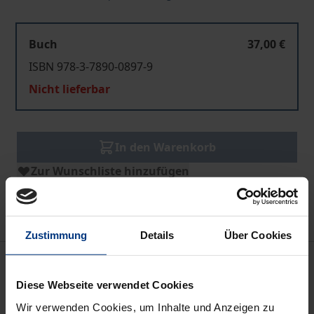
Buch
37,00 €
ISBN 978-3-7890-0897-9
Nicht lieferbar
In den Warenkorb
Zur Wunschliste hinzufügen
Hinweise zu Versandkosten
Zustimmung
Details
Über Cookies
Bibliografische Angaben
Diese Webseite verwendet Cookies
Wir verwenden Cookies, um Inhalte und Anzeigen zu
Auflage