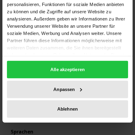
personalisieren, Funktionen für soziale Medien anbieten
1
zu können und die Zugriffe auf unsere Website zu
analysieren. Außerdem geben wir Informationen zu Ihrer
ISBN
Verwendung unserer Website an unsere Partner für
978-3-7890-0897-9
soziale Medien, Werbung und Analysen weiter. Unsere
Partner führen diese Informationen möglicherweise mit
Erscheinungsdatum
weiteren Daten zusammen, die Sie ihnen bereitgestellt
09.08.1983
haben oder die sie im Rahmen Ihrer Nutzung der Dienste
gesammelt haben.
Erscheinungsjahr
Alle akzeptieren
1983
Verlag
Anpassen
Nomos
Ausgabeart
Ablehnen
Sonstige
Sprachen