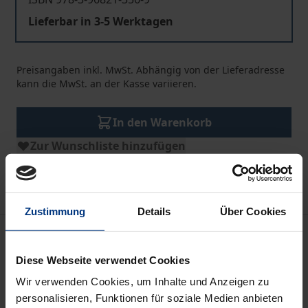
Lieferbar in 3-5 Werktagen
Preisangaben inkl. MwSt. Abhängig von der Lieferadresse
kann die MwSt. an der Kasse variieren.
In den Warenkorb
Zur Wunschliste hinzufügen
Hinweise zu Versandkosten
Zustimmung
Details
Über Cookies
Beschreibung
Diese Webseite verwendet Cookies
Zweihundert Jahre nach der berühmten Odyssee-
Wir verwenden Cookies, um Inhalte und Anzeigen zu
Übersetzung von Johann Heinrich Voss läßt sich ein
personalisieren, Funktionen für soziale Medien anbieten