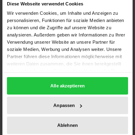
von medizinischen Verfahren als
Diese Webseite verwendet Cookies
Entscheidungsgrundlage in der Gesundheitspolitik
Wir verwenden Cookies, um Inhalte und Anzeigen zu
einen hohen Stellenwert. Dies gilt insbesondere für
personalisieren, Funktionen für soziale Medien anbieten
Verfahren mit erkennbarem Optimierungspotential
zu können und die Zugriffe auf unsere Website zu
und hoher sozioökomischer Relevanz.
analysieren. Außerdem geben wir Informationen zu Ihrer
Verwendung unserer Website an unsere Partner für
Der Band identifiziert aus der Literatur Faktoren, die
soziale Medien, Werbung und Analysen weiter. Unsere
das Ergebnis nach endoprothetischem
Partner führen diese Informationen möglicherweise mit
Hüftgelenkersatz beeinflussen und umreißt
weiteren Daten zusammen, die Sie ihnen bereitgestellt
Probleme und Optimierungspotential des
haben oder die sie im Rahmen Ihrer Nutzung der Dienste
Verfahrens im Kontext der in Deutschland gängigen
gesammelt haben.
klinischen Praxis.
Alle akzeptieren
Die systematische Informationszusammenstellung
richtet sich in erster Linie an Entscheidungsträger
Anpassen
aus dem Gesundheitswesen sowie an
Wissenschaftler und Kliniker, deren Arbeitsgebiet die
Ablehnen
Versorgung von Patienten mit Hüftgelenkarthrose