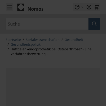
Zum Inhalt springen
Suche
Startseite
/
Sozialwissenschaften
/
Gesundheit
/
Gesundheitspolitik
/
Hüftgelenkendoprothetik bei Osteoarthrose? - Eine
Verfahrensbewertung -