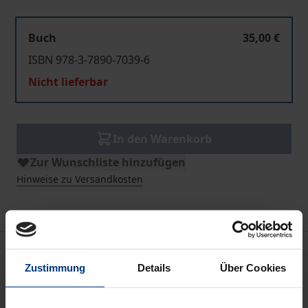
Buch
35,00 €
ISBN 978-3-7890-7039-6
Nicht lieferbar
In den Warenkorb
Zur Wunschliste hinzufügen
Hinweise zu Versandkosten
Beschreibung
Zustimmung
Details
Über Cookies
International haben systematische Bewertungen