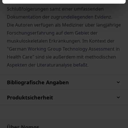
umfaßt. Der Bericht bietet konkrete
Schlußfolgerungen samt einer umfassenden
Dokumentation der zugrundeliegenden Evidenz.
Die Autoren verfügen als Mediziner über langjährige
Forschungserfahrung auf dem Gebiet der
muskuloskeletalen Erkrankungen. Im Kontext der
"German Working Group Technology Assessment in
Health Care" sind sie außerdem mit methodischen
Aspekten der Literaturanalyse befaßt.
Bibliografische Angaben
Produktsicherheit
Über Nomos