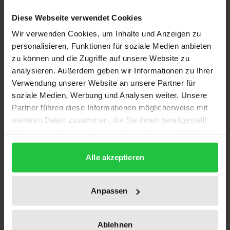
Kreuzfeuer der Kritik geraten. Die von den Kritikern
Diese Webseite verwendet Cookies
in Zweifel gezogene Legitimation des
Wir verwenden Cookies, um Inhalte und Anzeigen zu
Bundesverfassungsgerichts zur
personalisieren, Funktionen für soziale Medien anbieten
Verfassungsentwicklung und zum Wandel der
zu können und die Zugriffe auf unsere Website zu
Verfassung ist Gegenstand dieses Werkes. Auf dem
analysieren. Außerdem geben wir Informationen zu Ihrer
Hintergrund eines historischen und theoretischen
Verwendung unserer Website an unsere Partner für
Bezugsrahmens setzen sich mehrere Beiträge
soziale Medien, Werbung und Analysen weiter. Unsere
Partner führen diese Informationen möglicherweise mit
kritisch mit einigen der umstrittensten
weiteren Daten zusammen, die Sie ihnen bereitgestellt
Entscheidungen der letzten Jahre auseinander.
haben oder die sie im Rahmen Ihrer Nutzung der Dienste
Zugleich wird aber auch Kritik an den Kritikern des
gesammelt haben.
Bundesverfassungsgerichts geäußert. Und nicht
Alle akzeptieren
zuletzt findet die Europäisierung der
Verfassungsgerichtsbarkeit die gebührende
Anpassen
Beachtung.
Die politikwissenschaftlichen Beiträge befassen sich
mit der Einordnung des Bundesverfassungsgerichts
Ablehnen