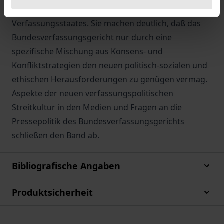
in die institutionelle Balance des demokratischen
Verfassungsstaates. Sie machen deutlich, daß das
Bundesverfassungsgericht nur durch eine
spezifische Mischung aus Konsens- und
Konfliktstrategien den neuen politisch-sozialen und
ethischen Herausforderungen zu genügen vermag.
Aspekte der neuen verfassungspolitischen
Streitkultur in den Medien und Fragen an die
Pressepolitik des Bundesverfassungsgerichts
schließen den Band ab.
Bibliografische Angaben
Produktsicherheit