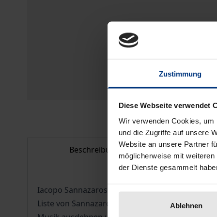
Zustimmung
Diese Webseite verwendet 
Wir verwenden Cookies, um I
und die Zugriffe auf unsere 
Website an unsere Partner fü
Beschreibung
Bib
möglicherweise mit weiteren
der Dienste gesammelt habe
Iacopo Sannazaros „Arcadia“ (1504) ist der erst
Liste von Sannazaros Nachahmern umfasst außerha
Ablehnen