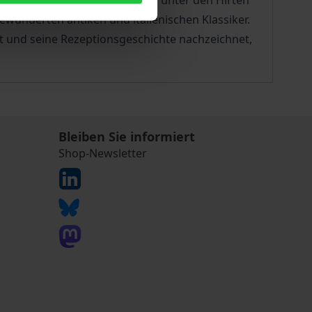
eapolitaner Edelmanns Sincero unter den Hirten
ewunderten antiken und italienischen Klassiker.
t und seine Rezeptionsgeschichte nachzeichnet,
Bleiben Sie informiert
Shop-Newsletter