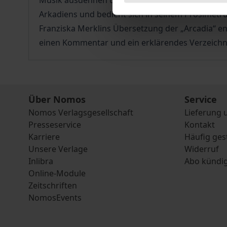
Musik ausdehnen und beliebig fortsetzen. Sannaz
Arkadiens und bedient sich in seinem Prosimetru
Franziska Merklins Übersetzung der „Arcadia“ e
einen Kommentar und ein erklärendes Verzeichn
Über Nomos
Service
Nomos Verlagsgesellschaft
Lieferung 
Presseservice
Kontakt
Karriere
Häufig ges
Unsere Verlage
Widerruf
Inlibra
Abo kündi
Online-Module
Zeitschriften
NomosEvents