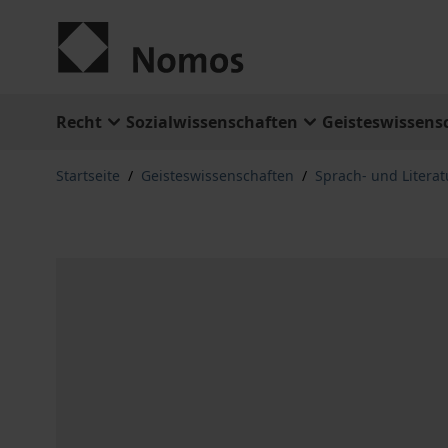
Zum Inhalt springen
Recht
Sozialwissenschaften
Geisteswissens
Startseite
/
Geisteswissenschaften
/
Sprach- und Litera