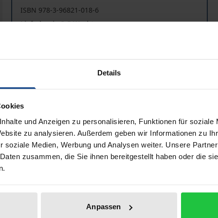
ISBN 978-3-96821-018-6
Lieferbar in 3-5 Werktagen
Preisangaben inkl. MwSt. Abhängig von der Lieferadresse kann
Details
In den Warenkorb
Zur Wunschliste hinzufü
Hinweise zu Versandkosten
Cookies
nhalte und Anzeigen zu personalisieren, Funktionen für soziale
Website zu analysieren. Außerdem geben wir Informationen zu I
r soziale Medien, Werbung und Analysen weiter. Unsere Partner
liografische Angaben
Zusatzmaterial
 Daten zusammen, die Sie ihnen bereitgestellt haben oder die s
n.
e Schäferroman der europäischen Literatur und hat eine bei
lb Italiens Garcilaso, Montemayor, Cervantes, Sidney, d’Ur
Anpassen