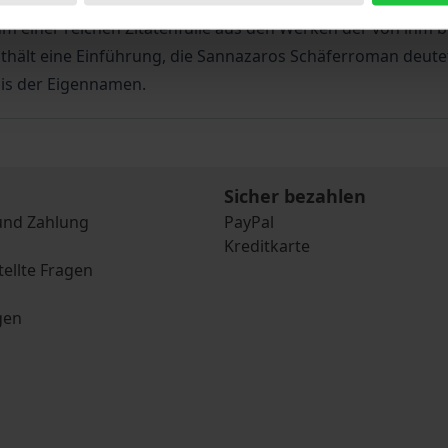
aro schildert den Aufenthalt des unglücklich verliebten N
m einer reichen Zitatenfülle aus den Werken der von ihm b
nthält eine Einführung, die Sannazaros Schäferroman deute
is der Eigennamen.
Sicher bezahlen
und Zahlung
PayPal
Kreditkarte
tellte Fragen
gen