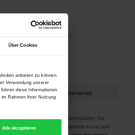
 die MwSt. an der Kasse variieren.
Über Cookies
gen
 Medien anbieten zu können
hrer Verwendung unserer
 führen diese Informationen
Produktsicherheit
ie im Rahmen Ihrer Nutzung
spiellose Wirkungsgeschichte durchlaufen. Die
fé und Opitz, ließe sich auf bildende Kunst und
Alle akzeptieren