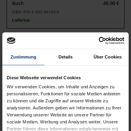
Buch
49,00 €
ISBN 978-3-495-49169-0
Lieferbar
Ich – Logos – Welt
eBook
49,00 €
ISBN 978-3-495-82163-3
Zustimmung
Details
Über Cookies
Lieferbar
Diese Webseite verwendet Cookies
Preisangaben inkl. MwSt. Abhängig von der Lieferadresse
kann die MwSt. an der Kasse variieren.
Wir verwenden Cookies, um Inhalte und Anzeigen zu
personalisieren, Funktionen für soziale Medien anbieten
In den Warenkorb
zu können und die Zugriffe auf unsere Website zu
analysieren. Außerdem geben wir Informationen zu Ihrer
Zur Wunschliste hinzufügen
Verwendung unserer Website an unsere Partner für
Hinweise zu Versandkosten
soziale Medien, Werbung und Analysen weiter. Unsere
Partner führen diese Informationen möglicherweise mit