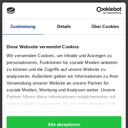
In den Warenkorb
Zur Wunschliste hinzufügen
Hinweise zu Versandkosten
Zustimmung
Details
Über Cookies
Diese Webseite verwendet Cookies
Beschreibung
Wir verwenden Cookies, um Inhalte und Anzeigen zu
personalisieren, Funktionen für soziale Medien anbieten
zu können und die Zugriffe auf unsere Website zu
Kooperationen zwischen Stadtwerken wurden seit
analysieren. Außerdem geben wir Informationen zu Ihrer
Beginn der Liberalisierung des Energiemarktes von
Verwendung unserer Website an unsere Partner für
vielen Beteiligten als adäquate Antwort auf neue
soziale Medien, Werbung und Analysen weiter. Unsere
Herausforderungen angesehen. Politische und
Partner führen diese Informationen möglicherweise mit
ökonomische Kooperationsziele wurden dabei bunt
weiteren Daten zusammen, die Sie ihnen bereitgestellt
haben oder die sie im Rahmen Ihrer Nutzung der Dienste
vermischt.
gesammelt haben.
Alle akzeptieren
Haben sich die Erwartungen nach „besseren“ oder