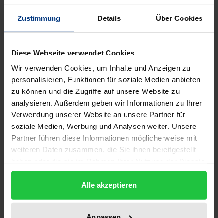
Hinweise zu Versandkosten
Zustimmung
Details
Über Cookies
Diese Webseite verwendet Cookies
Beschreibung
Wir verwenden Cookies, um Inhalte und Anzeigen zu
personalisieren, Funktionen für soziale Medien anbieten
Die Welt, in der Menschen buchstäblich um ihr
zu können und die Zugriffe auf unsere Website zu
Überleben, ihre Würde oder ihre Identität kämpfen,
analysieren. Außerdem geben wir Informationen zu Ihrer
ist eine Welt der Konflikte und der Gewalt. Diese
Verwendung unserer Website an unsere Partner für
Widersprüche lösen sich nicht auf, daher heißt
soziale Medien, Werbung und Analysen weiter. Unsere
Parteinahme auch, Widerstände zu mobilisieren,
Partner führen diese Informationen möglicherweise mit
weiteren Daten zusammen, die Sie ihnen bereitgestellt
sich gemeinsam mit Anderen zu „entrüsten“. Die
haben oder die sie im Rahmen Ihrer Nutzung der Dienste
Arbeitsbündnisse, die fallweise geschlossen werden,
gesammelt haben.
schließen sich gegen eine Umwelt zusammen, in der
Alle akzeptieren
Recht nur als nationalstaatlich konfiguriertes Recht
gesprochen wird, in der Bürger gegen Staatenlose
Anpassen