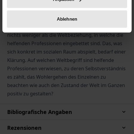
stehen.
Infrage steht hier nicht nur, was die Soziale Hilfe
ausmacht, welchen Normen sie folgt und welches
Ablehnen
Bild ihrer selbst sie repräsentiert. Infrage steht
nichts weniger als die Weltbeziehung, in welche die
helfenden Professionen eingebettet sind. Das, was
sich konkret im sozialen Raum abspielt, bedarf einer
Klärung. Auf welchen Weltbegriff sind helfende
Professionen verwiesen, zu deren Selbstverständnis
es zählt, das Wohlergehen des Einzelnen zu
beachten wie auch den Zustand der Welt im Ganzen
positiv zu gestalten?
Bibliografische Angaben
Rezensionen