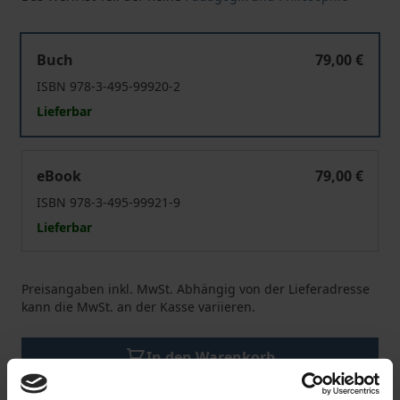
Im Horizont des Allgemeinen
Buch
79,00 €
ISBN 978-3-495-99920-2
Lieferbar
Im Horizont des Allgemeinen
eBook
79,00 €
ISBN 978-3-495-99921-9
Lieferbar
Preisangaben inkl. MwSt. Abhängig von der Lieferadresse
kann die MwSt. an der Kasse variieren.
In den Warenkorb
Zur Wunschliste hinzufügen