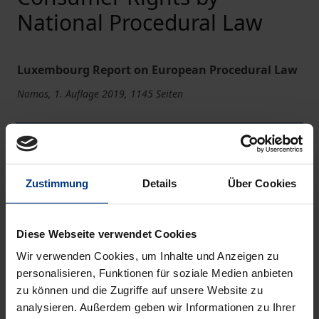
National Procedural Law
Luxembourg Report on European Procedural Law
Nomos, 1. Auflage 2019, 1145 Seiten
Buch
300,00 €
ISBN 978-3-8487-6108-1
Zustimmung
Details
Über Cookies
Lieferbar
Diese Webseite verwendet Cookies
Preisangaben inkl. MwSt. Abhängig von der Lieferadresse
kann die MwSt. an der Kasse variieren.
Wir verwenden Cookies, um Inhalte und Anzeigen zu
personalisieren, Funktionen für soziale Medien anbieten
zu können und die Zugriffe auf unsere Website zu
In den Warenkorb
analysieren. Außerdem geben wir Informationen zu Ihrer