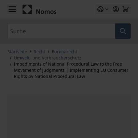
Zum Inhalt springen
Suche
Startseite
/
Recht
/
Europarecht
/
Umwelt- und Verbraucherschutz
/
Impediments of National Procedural Law to the Free
Movement of Judgments | Implementing EU Consumer
Rights by National Procedural Law