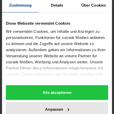
1
Zustimmung
Details
Über Cookies
ISBN
978-3-935556-70-5
Diese Webseite verwendet Cookies
Wir verwenden Cookies, um Inhalte und Anzeigen zu
Untertitel
personalisieren, Funktionen für soziale Medien anbieten
Theoriegeschichtliche und theoretische
zu können und die Zugriffe auf unsere Website zu
Untersuchungen zum Problem ihrer
analysieren. Außerdem geben wir Informationen zu Ihrer
Identifikation
Verwendung unserer Website an unsere Partner für
soziale Medien, Werbung und Analysen weiter. Unsere
Erscheinungsdatum
Partner führen diese Informationen möglicherweise mit
01.01.2001
weiteren Daten zusammen, die Sie ihnen bereitgestellt
haben oder die sie im Rahmen Ihrer Nutzung der Dienste
Erscheinungsjahr
gesammelt haben.
2001
Alle akzeptieren
Verlag
Anpassen
Ergon