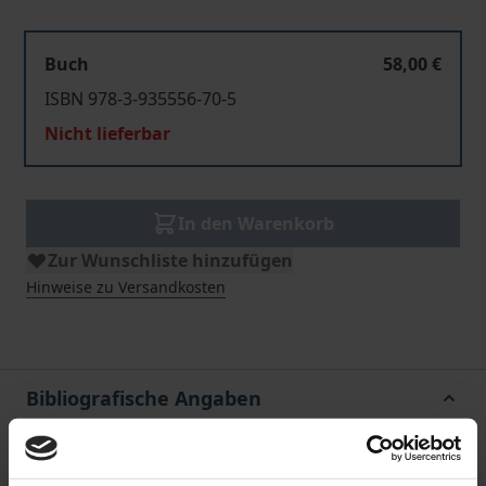
Buch
58,00 €
ISBN 978-3-935556-70-5
Nicht lieferbar
In den Warenkorb
Zur Wunschliste hinzufügen
Hinweise zu Versandkosten
Bibliografische Angaben
Auflage