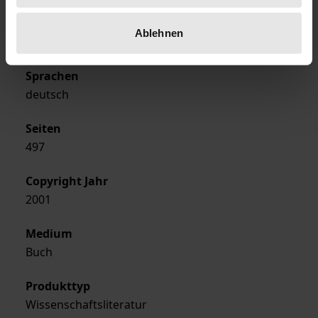
Ausgabeart
Ablehnen
Softcover
Sprachen
deutsch
Seiten
497
Copyright Jahr
2001
Medium
Buch
Produkttyp
Wissenschaftsliteratur