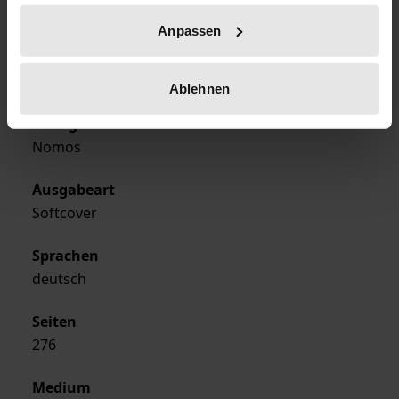
27.11.2003
Anpassen
Erscheinungsjahr
2003
Ablehnen
Verlag
Nomos
Ausgabeart
Softcover
Sprachen
deutsch
Seiten
276
Medium