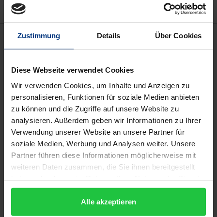
Bibliografische Angaben
Zustimmung
Details
Über Cookies
Auflage
Diese Webseite verwendet Cookies
1
Wir verwenden Cookies, um Inhalte und Anzeigen zu
personalisieren, Funktionen für soziale Medien anbieten
ISBN
zu können und die Zugriffe auf unsere Website zu
978-3-8329-0386-2
analysieren. Außerdem geben wir Informationen zu Ihrer
Verwendung unserer Website an unsere Partner für
Untertitel
soziale Medien, Werbung und Analysen weiter. Unsere
Eine Betrachtung produktionsbezogener
Partner führen diese Informationen möglicherweise mit
Handelsregulierungen (PPMs) unter besonderer
weiteren Daten zusammen, die Sie ihnen bereitgestellt
Berücksichtigung des internationalen
haben oder die sie im Rahmen Ihrer Nutzung der Dienste
Elektrizitätshandels
gesammelt haben.
Alle akzeptieren
Erscheinungsdatum