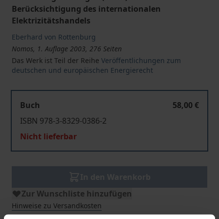
Berücksichtigung des internationalen
Elektrizitätshandels
Eberhard von Rottenburg
Nomos, 1. Auflage 2003, 276 Seiten
Das Werk ist Teil der Reihe
Veröffentlichungen zum
deutschen und europäischen Energierecht
Buch
58,00 €
ISBN 978-3-8329-0386-2
Nicht lieferbar
In den Warenkorb
Zur Wunschliste hinzufügen
Hinweise zu Versandkosten