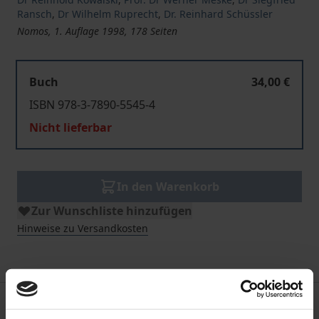
Ransch
,
Dr Wilhelm Ruprecht
,
Dr. Reinhard Schüssler
Nomos, 1. Auflage 1998, 178 Seiten
Buch
34,00 €
ISBN 978-3-7890-5545-4
Nicht lieferbar
In den Warenkorb
Zur Wunschliste hinzufügen
Hinweise zu Versandkosten
Beschreibung