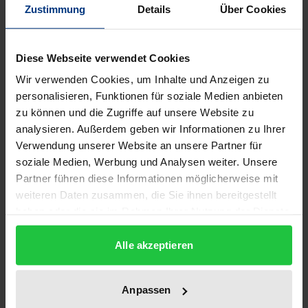
Zustimmung
Details
Über Cookies
Die wirtschaftlichen Perspektiven für die neuen
Bundesländer hängen eng mit den
Diese Webseite verwendet Cookies
Innovationsaktivitäten ostdeutscher Unternehmen
Wir verwenden Cookies, um Inhalte und Anzeigen zu
zusammen. Diese gelten gegenwärtig allgemein als
personalisieren, Funktionen für soziale Medien anbieten
zu gering und werden mit der zu niedrigen
zu können und die Zugriffe auf unsere Website zu
Forschungsintensität begründet. Solche
analysieren. Außerdem geben wir Informationen zu Ihrer
Einschätzungen vernachlässigen die nachteilige
Verwendung unserer Website an unsere Partner für
ostdeutsche Wirtschafts- und
soziale Medien, Werbung und Analysen weiter. Unsere
Unternehmensgrößenstruktur. Berücksichtigt man
Partner führen diese Informationen möglicherweise mit
weiteren Daten zusammen, die Sie ihnen bereitgestellt
diese, dann führen ostdeutsche Unternehmen
haben oder die sie im Rahmen Ihrer Nutzung der Dienste
häufiger und mit einer höheren Intensität
gesammelt haben.
Forschungs- und Entwicklungsaktivitäten (FuE)
Alle akzeptieren
durch als westdeutsche Firmen.
Die Autoren untersuchen vor diesem Hintergrund
Anpassen
empirisch, welche Bedeutung den FuE in der