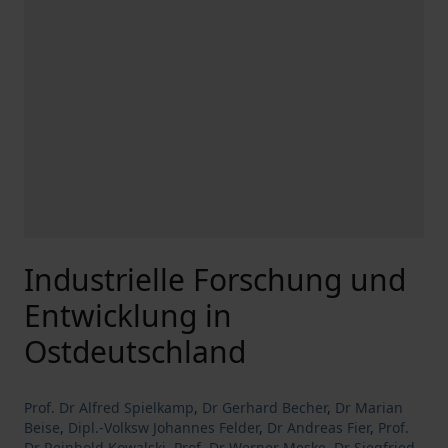
Industrielle Forschung und
Entwicklung in
Ostdeutschland
Prof. Dr Alfred Spielkamp
,
Dr Gerhard Becher
,
Dr Marian
Beise
,
Dipl.-Volksw Johannes Felder
,
Dr Andreas Fier
,
Prof.
Dr Reinhold Kowalski
,
Prof. Dr Werner Meske
,
Dr Siegfried