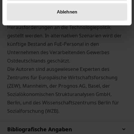
Industrie für die Zukunft der ostdeutschen
Wirtschaft zukommt, von welchen Einflußgrößen
Ablehnen
diese Entwicklung abhängt und welche
Herausforderungen an die Technologiepolitik
gestellt werden. In alternativen Szenarien wird der
künftige Bestand an FuE-Personal in den
Unternehmen des Verarbeitenden Gewerbes
Ostdeutschlands geschätzt.
Die Autoren sind ausgewiesene Experten des
Zentrums für Europäische Wirtschaftsforschung
(ZEW), Mannheim, der Prognos AG, Basel, der
Sozialökonomischen Strukturanalysen GmbH,
Berlin, und des Wissenschaftszentrums Berlin für
Sozialforschung (WZB).
Bibliografische Angaben