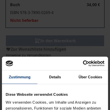
Buch
34,00 €
ISBN 978-3-7890-0269-4
Nicht lieferbar
In den Warenkorb
Zur Wunschliste hinzufügen
Hinweise zu Versandkosten
Zustimmung
Details
Über Cookies
Bibliografische Angaben
Diese Webseite verwendet Cookies
Auflage
Wir verwenden Cookies, um Inhalte und Anzeigen zu
1
personalisieren, Funktionen für soziale Medien anbieten