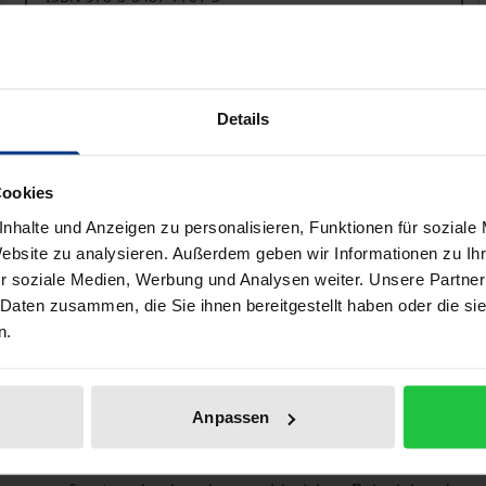
Lieferbar
Preisangaben inkl. MwSt. Abhängig von der Lieferadresse kann
Details
In den Warenkorb
Zur Wunschliste hinzufü
Cookies
Hinweise zu Versandkosten
nhalte und Anzeigen zu personalisieren, Funktionen für soziale
Website zu analysieren. Außerdem geben wir Informationen zu I
r soziale Medien, Werbung und Analysen weiter. Unsere Partner
 Daten zusammen, die Sie ihnen bereitgestellt haben oder die s
liografische Angaben
Zusatzmaterial
n.
hen Ausbildung immer größere Bedeutung. Als typisches Que
Anpassen
dem Planungs- und Baurecht, dem Energierecht, oder dem
n Stoff dieses noch jungen Rechtsgebiets zu strukturieren 