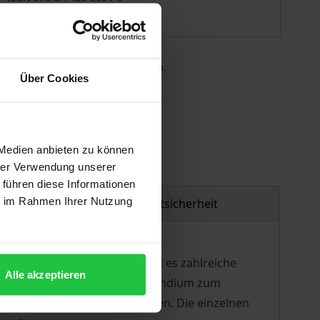
Lieferbar
 die MwSt. an der Kasse variieren.
Über Cookies
gen
 Medien anbieten zu können
hrer Verwendung unserer
 führen diese Informationen
ie im Rahmen Ihrer Nutzung
Produktsicherheit
rschnittsrechtsgebiet umfasst es zahlreiche
Alle akzeptieren
 Straßenrecht. Das neue Kompendium zum
und übersichtlich aufzubereiten. Die einzelnen