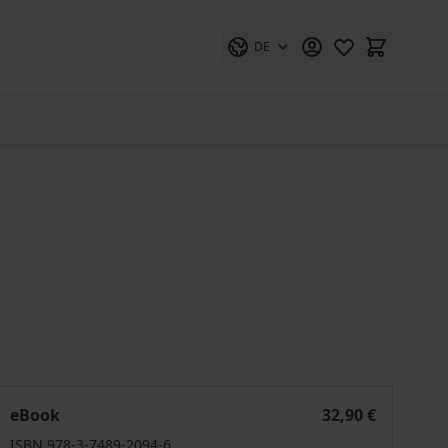
DE
Infrastrukturrecht
eBook
32,90 €
ISBN 978-3-7489-2094-6