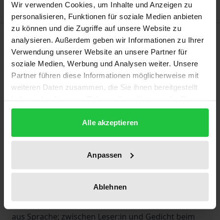
Wir verwenden Cookies, um Inhalte und Anzeigen zu
personalisieren, Funktionen für soziale Medien anbieten
zu können und die Zugriffe auf unsere Website zu
Beschreibung
analysieren. Außerdem geben wir Informationen zu Ihrer
Verwendung unserer Website an unsere Partner für
soziale Medien, Werbung und Analysen weiter. Unsere
Phänomenologie des Naturerlebens fragt danach,
Partner führen diese Informationen möglicherweise mit
was sich unterwegs zeigt, wie es sich zeigt, was es
weiteren Daten zusammen, die Sie ihnen bereitgestellt
mit uns macht und warum. In diesem Buch ist der
haben oder die sie im Rahmen Ihrer Nutzung der Dienste
Abstieg in tiefere Schichten des Erlebens zugleich
gesammelt haben.
Abstieg in die Tiefe der alten chinesischen Kultur.
Alle akzeptieren
Dann ist Spüren nur indirekt erschließbar:
Naturerfahrung von Dichtern und Dichterinnen
Anpassen
über die Wirk-Kraft poetischer Texte. Genau
besehen, zeigt sich hier zweifach Resonanz:
Ablehnen
zwischen Natur und Dichter:in, niedergelegt in
Rhythmus und Klang, in Bildern, Farben und Formen
aus Sprache; zwischen Leser:in und Gedicht beim