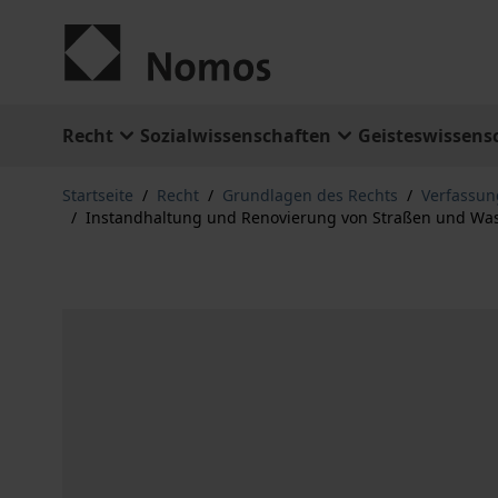
Zum Inhalt springen
Recht
Sozialwissenschaften
Geisteswissens
Startseite
/
Recht
/
Grundlagen des Rechts
/
Verfassun
/
Instandhaltung und Renovierung von Straßen und Wasse