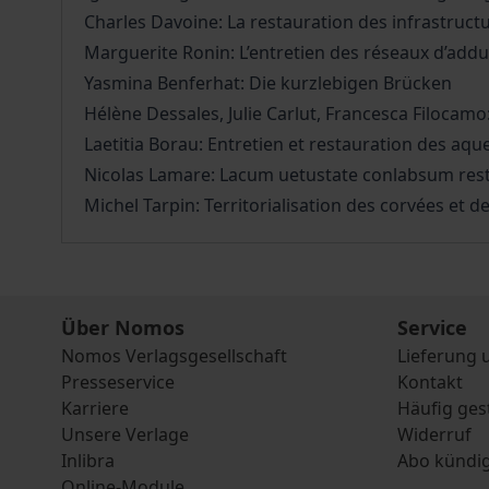
Charles Davoine: La restauration des infrastructu
Marguerite Ronin: L’entretien des réseaux d’adduc
Yasmina Benferhat: Die kurzlebigen Brücken
Hélène Dessales, Julie Carlut, Francesca Filocamo:
Laetitia Borau: Entretien et restauration des aq
Nicolas Lamare: Lacum uetustate conlabsum resti
Michel Tarpin: Territorialisation des corvées et de l
Über Nomos
Service
Nomos Verlagsgesellschaft
Lieferung 
Presseservice
Kontakt
Karriere
Häufig ges
Unsere Verlage
Widerruf
Inlibra
Abo kündi
Online-Module