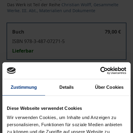
Das Werk ist Teil der Reihe
Christian Wolff, Gesammelte
Werke. III. Abt., Materialien und Dokumente
Buch
79,00 €
ISBN 978-3-487-07271-5
Lieferbar
Preisangaben inkl. MwSt. Abhängig von der Lieferadresse
kann die MwSt. an der Kasse variieren.
Zustimmung
Details
Über Cookies
In den Warenkorb
Zur Wunschliste hinzufügen
Diese Webseite verwendet Cookies
Hinweise zu Versandkosten
Wir verwenden Cookies, um Inhalte und Anzeigen zu
personalisieren, Funktionen für soziale Medien anbieten
zu können und die Zugriffe auf unsere Website zu