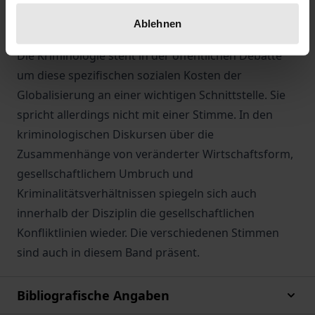
Ausschließungsstrategien als vermeintliche
Ablehnen
Problemlösungsansätze im Vordergrund zu stehen.
Die Kriminologie steht in der öffentlichen Debatte
um diese spezifischen sozialen Kosten der
Globalisierung an einer wichtigen Schnittstelle. Sie
spricht allerdings nicht mit einer Stimme. In den
kriminologischen Diskursen über die
Zusammenhänge von veränderter Wirtschaftsform,
gesellschaftlichem Umbruch und
Kriminalitätsverhältnissen spiegeln sich auch
innerhalb der Disziplin die gesellschaftlichen
Konfliktlinien wieder. Die verschiedenen Stimmen
sind auch in diesem Band präsent.
Bibliografische Angaben