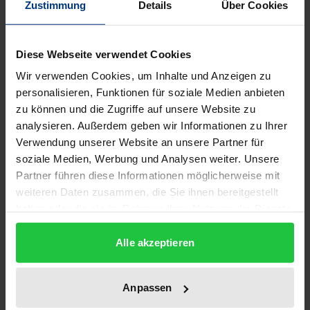
Zustimmung
Details
Über Cookies
Die Themen »Kriminalität« und »Kriminalpolitik«
haben derzeit nicht nur in der Kriminologie
Diese Webseite verwendet Cookies
Konjunktur. In der Kriminologie werden hier erneut
Wir verwenden Cookies, um Inhalte und Anzeigen zu
Problemlagen virulent und schon zum Anfang des
personalisieren, Funktionen für soziale Medien anbieten
zu können und die Zugriffe auf unsere Website zu
19. Jahrhunderts wurde dabei nach den
analysieren. Außerdem geben wir Informationen zu Ihrer
Zusammenhängen von Wirtschaftsform,
Verwendung unserer Website an unsere Partner für
sozialstrukturellen Konsequenzen und Kriminalität
soziale Medien, Werbung und Analysen weiter. Unsere
gefragt. Zu Beginn des 21. Jahrhunderts stellt sich
Partner führen diese Informationen möglicherweise mit
diese Frage erneut: Verschärfte Konkurrenz- und
weiteren Daten zusammen, die Sie ihnen bereitgestellt
Konfliktsituationen in Globalisierungszeiten werden
haben oder die sie im Rahmen Ihrer Nutzung der Dienste
gesammelt haben.
als gesellschaftliche Desorganisation
Alle akzeptieren
wahrgenommen. Anders jedoch als zu den
Hochzeiten des Wohlfahrtsstaates und dessen
integrativ-regulativen Mechanismen scheinen zu
Anpassen
Beginn des 21. Jahrhunderts