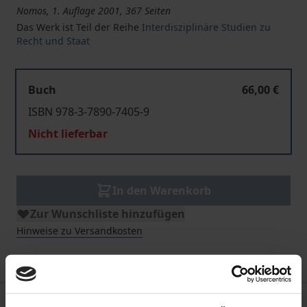
Nomos, 1. Auflage 2001, 367 Seiten
Das Werk ist Teil der Reihe
Interdisziplinäre Studien zu
Recht und Staat
Buch
66,00 €
ISBN 978-3-7890-7405-9
Nicht lieferbar
In den Warenkorb
Zur Wunschliste hinzufügen
Hinweise zu Versandkosten
Beschreibung