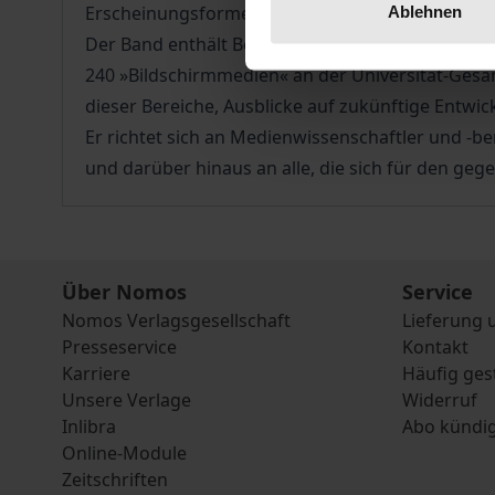
Erscheinungsformen die Schnittstellen zwischen
Ablehnen
Der Band enthält Beiträge von Mitarbeitern un
240 »Bildschirmmedien« an der Universität-Gesa
dieser Bereiche, Ausblicke auf zukünftige Entwi
Er richtet sich an Medienwissenschaftler und -b
und darüber hinaus an alle, die sich für den ge
Über Nomos
Service
Nomos Verlagsgesellschaft
Lieferung 
Presseservice
Kontakt
Karriere
Häufig ges
Unsere Verlage
Widerruf
Inlibra
Abo kündi
Online-Module
Zeitschriften