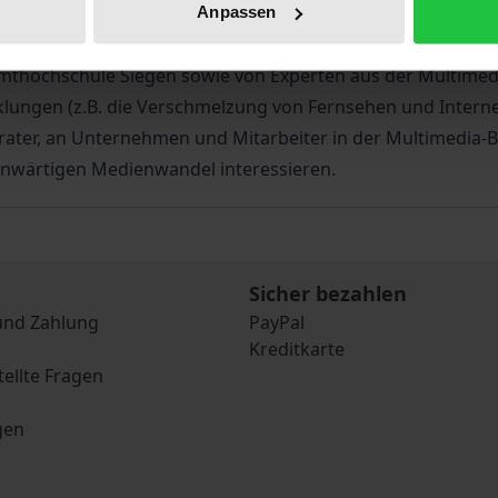
 den Nutzern und den eigentlichen Medieninhalten bilden.
Anpassen
d Mitarbeiterinnen des Forschungsprojekts »Interaktive M
mthochschule Siegen sowie von Experten aus der Multimed
cklungen (z.B. die Verschmelzung von Fernsehen und Intern
erater, an Unternehmen und Mitarbeiter in der Multimedia-B
genwärtigen Medienwandel interessieren.
Sicher bezahlen
und Zahlung
PayPal
Kreditkarte
tellte Fragen
gen