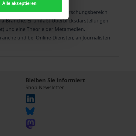
Alle akzeptieren
ediennutzung« im DFG-Sonderforschungsbereich
ia-Branche. Er umfaßt Überblicksdarstellungen
et) und eine Theorie der Metamedien.
ranche und bei Online-Diensten, an Journalisten
Bleiben Sie informiert
Shop-Newsletter