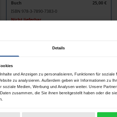
Buch
25,00 €
ISBN 978-3-7890-7383-0
Nicht lieferbar
In den Warenkorb
Zur Wunschliste hinzufü
Details
Hinweise zu Versandkosten
Cookies
nhalte und Anzeigen zu personalisieren, Funktionen für soziale
Bibliografische Angaben
Website zu analysieren. Außerdem geben wir Informationen zu I
r soziale Medien, Werbung und Analysen weiter. Unsere Partner
 Daten zusammen, die Sie ihnen bereitgestellt haben oder die s
alen Medieninhalten. Ihr Spektrum reicht vom technischen 
n.
tales Fernsehen, Internet-Browser) bis zum Orientierungs
ärtigen Prozess der Medienentwicklung wachsende Bedeut