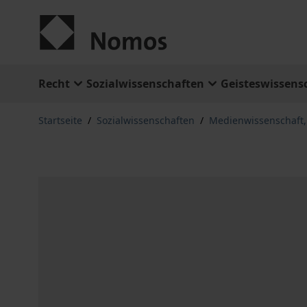
Zum Inhalt springen
Recht
Sozialwissenschaften
Geisteswissens
Startseite
/
Sozialwissenschaften
/
Medienwissenschaft