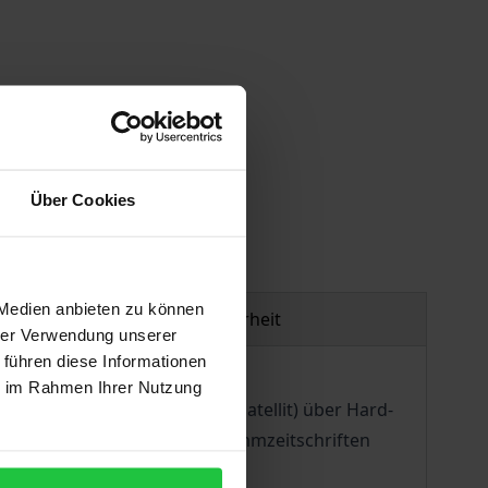
gen
Über Cookies
 Medien anbieten zu können
Produktsicherheit
hrer Verwendung unserer
 führen diese Informationen
ie im Rahmen Ihrer Nutzung
Übertragungsweg (z.B. per Satellit) über Hard-
werkzeug (z.B. Online-Programmzeitschriften
ung zu, da sie in all ihren