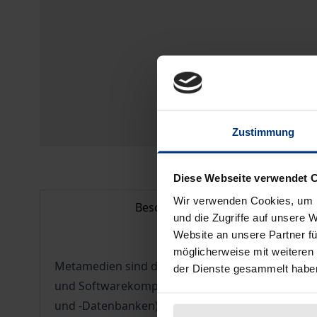
Zustimmung
Diese Webseite verwendet 
Wir verwenden Cookies, um I
Beschreibung
und die Zugriffe auf unsere 
Website an unsere Partner fü
möglicherweise mit weiteren
Metamedien sind digitale Zugangsmedien zu digit
der Dienste gesammelt habe
und Softwarekomponenten (z.B. Decoder für digi
und -Datenbanken). Metamedien kommt im gegenw