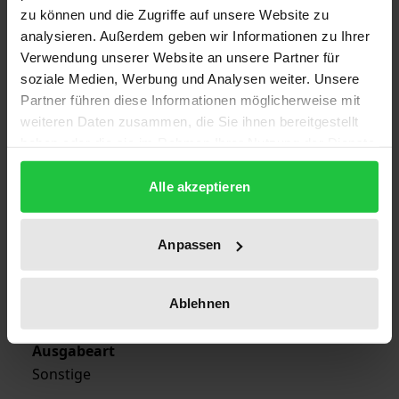
zu können und die Zugriffe auf unsere Website zu
Auflage
analysieren. Außerdem geben wir Informationen zu Ihrer
1
Verwendung unserer Website an unsere Partner für
soziale Medien, Werbung und Analysen weiter. Unsere
ISBN
Partner führen diese Informationen möglicherweise mit
978-3-7890-9207-7
weiteren Daten zusammen, die Sie ihnen bereitgestellt
haben oder die sie im Rahmen Ihrer Nutzung der Dienste
Erscheinungsdatum
gesammelt haben.
01.10.1990
Alle akzeptieren
Erscheinungsjahr
1990
Anpassen
Verlag
Ablehnen
Nomos
Ausgabeart
Sonstige