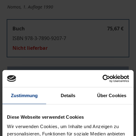
Nomos, 1. Auflage 1990
Buch
75,67 €
ISBN 978-3-7890-9207-7
Nicht lieferbar
In den Warenkorb
Zur Wunschliste hinzufügen
Hinweise zu Versandkosten
Zustimmung
Details
Über Cookies
Diese Webseite verwendet Cookies
Bibliografische Angaben
Wir verwenden Cookies, um Inhalte und Anzeigen zu
personalisieren, Funktionen für soziale Medien anbieten